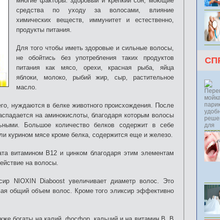
многие факторы: здоровый и крепкий сон, моющие
средства по уходу за волосами, влияние
химических веществ, иммунитет и естественно,
продукты питания.
Для того чтобы иметь здоровые и сильные волосы,
не обойтись без употребления таких продуктов
СП
питания как мясо, орехи, красная рыба, яйца
яблоки, молоко, рыбий жир, сыр, растительное
масло.
его, нуждаются в белке животного происхождения. После
распадается на аминокислоты, благодаря которым волосы
ьными. Большое количество белков содержит в себе
ли курином мясе кроме белка, содержится еще и железо.
ата витамином В12 и цинком благодаря этим элементам
ействие на волосы.
сир NIOXIN Diaboost увеличивает диаметр волос. Это
вая общий объем волос. Кроме того эликсир эффективно
акже богаты на калий, фосфор, кальций и на витамин В. В