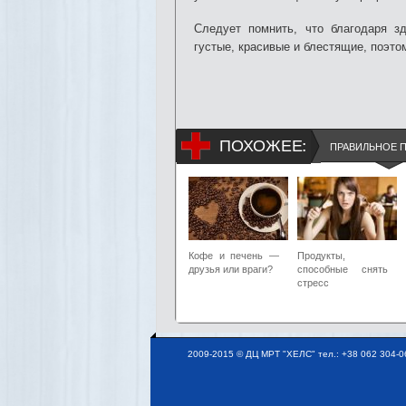
Следует помнить, что благодаря з
густые, красивые и блестящие, поэто
ПОХОЖЕЕ:
ПРАВИЛЬНОЕ 
Кофе и печень —
Продукты,
друзья или враги?
способные снять
стресс
2009-2015 © ДЦ МРТ "ХЕЛС" тел.: +38 062 304-06