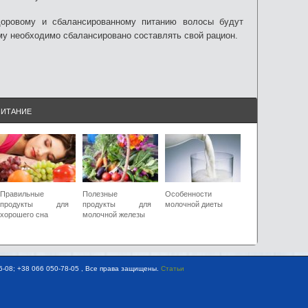
доровому и сбалансированному питанию волосы будут
му необходимо сбалансировано составлять свой рацион.
ПИТАНИЕ
Правильные
Полезные
Особенности
продукты для
продукты для
молочной диеты
хорошего сна
молочной железы
-08; +38 066 050-78-05 , Все права защищены.
Статьи