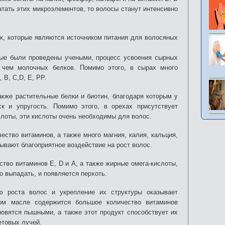
атать этих микроэлементов, то волосы станут интенсивно
к, которые являются источником питания для волосяных
рые были проведены учеными, процесс усвоения сырных
, чем молочных белков. Помимо этого, в сырах много
 В, C,D, E, PP.
акже растительные белки и биотин, благодаря которым у
к и упругость. Помимо этого, в орехах присутствует
слоты, эти кислоты очень необходимы для волос.
ство витаминов, а также много магния, калия, кальция,
ывают благоприятное воздействие на рост волос.
тво витаминов Е, D и А, а также жирные омега-кислоты,
о выпадать, и появляется перхоть.
ю роста волос и укрепление их структуры оказывает
ном масле содержится большое количество витаминов
новятся пышными, а также этот продукт способствует их
етовых лучей.