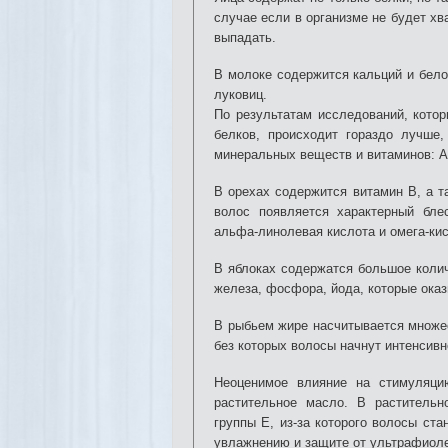
случае если в организме не будет хв
выпадать.
В молоке содержится кальций и бело
луковиц.
По результатам исследований, кото
белков, происходит гораздо лучше
минеральных веществ и витаминов: А,
В орехах содержится витамин В, а т
волос появляется характерный блес
альфа-линолевая кислота и омега-ки
В яблоках содержатся большое количе
железа, фосфора, йода, которые оказ
В рыбьем жире насчитывается множес
без которых волосы начнут интенсивн
Неоценимое влияние на стимуляци
растительное масло. В раститель
группы Е, из-за которого волосы ста
увлажнению и защите от ультрафиол