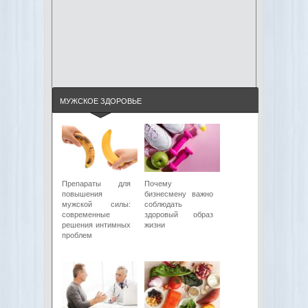
МУЖСКОЕ ЗДОРОВЬЕ
Препараты для
Почему
повышения
бизнесмену важно
мужской силы:
соблюдать
современные
здоровый образ
решения интимных
жизни
проблем