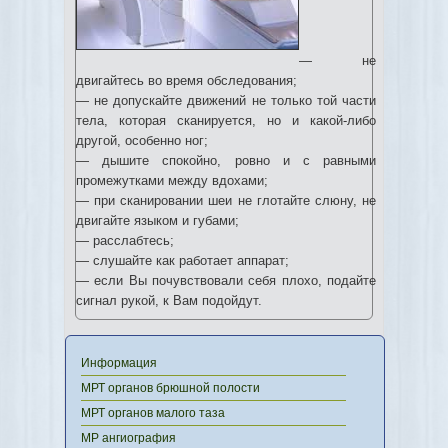
— не
двигайтесь во время обследования;
— не допускайте движений не только той части
тела, которая сканируется, но и какой-либо
другой, особенно ног;
— дышите спокойно, ровно и с равными
промежутками между вдохами;
— при сканировании шеи не глотайте слюну, не
двигайте языком и губами;
— расслабтесь;
— слушайте как работает аппарат;
— если Вы почувствовали себя плохо, подайте
сигнал рукой, к Вам подойдут.
Информация
МРТ органов брюшной полости
МРТ органов малого таза
МР ангиография