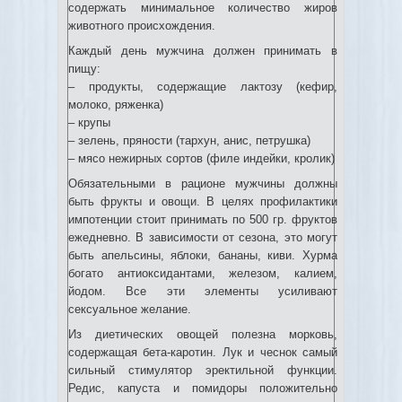
содержать минимальное количество жиров
животного происхождения.
Каждый день мужчина должен принимать в
пищу:
– продукты, содержащие лактозу (кефир,
молоко, ряженка)
– крупы
– зелень, пряности (тархун, анис, петрушка)
– мясо нежирных сортов (филе индейки, кролик)
Обязательными в рационе мужчины должны
быть фрукты и овощи. В целях профилактики
импотенции стоит принимать по 500 гр. фруктов
ежедневно. В зависимости от сезона, это могут
быть апельсины, яблоки, бананы, киви. Хурма
богато антиоксидантами, железом, калием,
йодом. Все эти элементы усиливают
сексуальное желание.
Из диетических овощей полезна морковь,
содержащая бета-каротин. Лук и чеснок самый
сильный стимулятор эректильной функции.
Редис, капуста и помидоры положительно