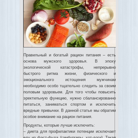
Правильный и богатый рацион питания – есть
основа мужского здоровья. В эпоху
экологической катастрофы, непрерывно
быстрого ритма жизни, физического и
эмоционального истощения мужчинам
необходимо особо тщательно следить за своим
половым здоровьем.
Для того чтобы повысить
эректильную функцию, нужно сбалансированно
питаться, заниматься
спортом и исключить
вредные привычки. В данной статье мы обратим
особое внимание на рацион питания.
Продукты, которые лучше исключить:
– диета для профилактики потенции исключает
еду из фаст-фуда (гамбургеры, хот-доги). Такая