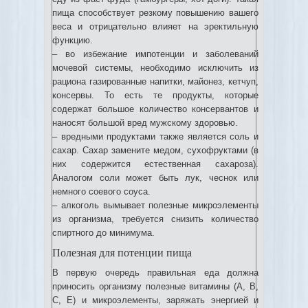
пища способствует резкому повышению вашего
веса и отрицательно влияет на эректильную
функцию.
– во избежание импотенции и заболеваний
мочевой системы, необходимо исключить из
рациона газированные напитки, майонез, кетчуп,
консервы. То есть те продукты, которые
содержат большое количество консервантов и
наносят большой вред мужскому здоровью.
– вредными продуктами также является соль и
сахар. Сахар замените медом, сухофруктами (в
них содержится естественная сахароза).
Аналогом соли может быть лук, чеснок или
немного соевого соуса.
– алкоголь вымывает полезные микроэлементы
из организма, требуется снизить количество
спиртного до минимума.
Полезная для потенции пища
В первую очередь правильная еда должна
приносить организму полезные витамины (А, В,
С, Е) и микроэлементы, заряжать энергией и