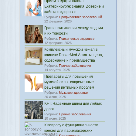
Приём эндокринолога в
Екатеринбурге: знания, доверие и
забота о здоровье
Рубрика:
Профилактика заболеваний
22 февраля, 2026
Грани притяжения между людьми
и их тонкости
Рубрика:
Психическое здоровье
12 февраля, 2026
Комплексный мужской чек-ап в
клинике DostarMed Алматы: цена,
содержание и преимущества
Рубрика:
Прочие заболевания
14 августа, 2025
Препараты для повышения
мужской силы: современные
решения интимных проблем
Рубрика:
Мужское здоровье
26 июня, 2025
KFT: Надёжные шины для любых
дорог
Рубрика:
Прочие заболевания
10 июня, 2025
К вопросу о функциональности
кресел для парикмахерских
Рубрика:
Косметология