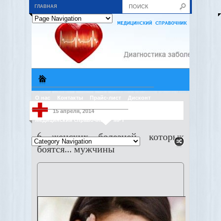
ГЛАВНАЯ
О нас
Контакты
Прайс-лист
Дисконт
15 апреля, 2014
Медицинский справочник
МРТ
6 женских болезней, которых
боятся… мужчины