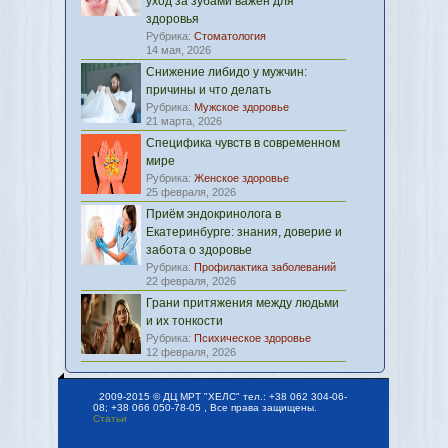
уход за зубами важен для
здоровья
Рубрика:
Стоматология
14 мая, 2026
Снижение либидо у мужчин:
причины и что делать
Рубрика:
Мужское здоровье
21 марта, 2026
Специфика чувств в современном
мире
Рубрика:
Женское здоровье
25 февраля, 2026
Приём эндокринолога в
Екатеринбурге: знания, доверие и
забота о здоровье
Рубрика:
Профилактика заболеваний
22 февраля, 2026
Грани притяжения между людьми
и их тонкости
Рубрика:
Психическое здоровье
12 февраля, 2026
2009-2015 © ДЦ МРТ "ХЕЛС" тел.: +38 062 304-06-
08; +38 066 050-78-05 , Все права защищены.
Статьи