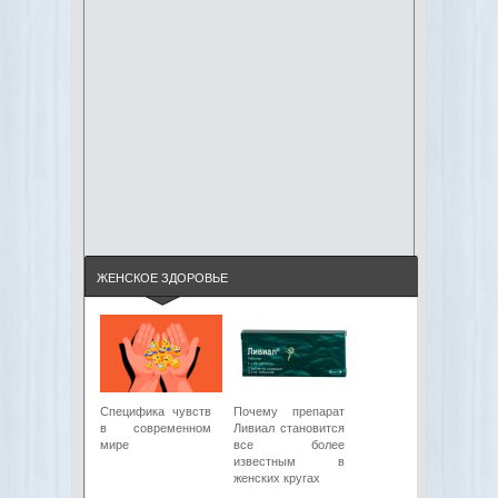
ЖЕНСКОЕ ЗДОРОВЬЕ
Специфика чувств
Почему препарат
в современном
Ливиал становится
мире
все более
известным в
женских кругах