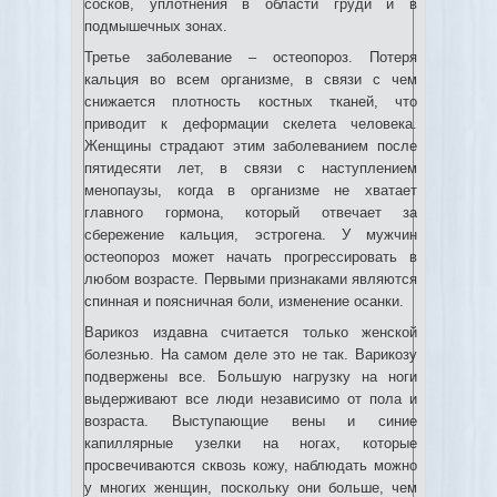
сосков, уплотнения в области груди и в
подмышечных зонах.
Третье заболевание – остеопороз. Потеря
кальция во всем организме, в связи с чем
снижается плотность костных тканей, что
приводит к деформации скелета человека.
Женщины страдают этим заболеванием после
пятидесяти лет, в связи с наступлением
менопаузы, когда в организме не хватает
главного гормона, который отвечает за
сбережение кальция, эстрогена. У мужчин
остеопороз может начать прогрессировать в
любом возрасте. Первыми признаками являются
спинная и поясничная боли, изменение осанки.
Варикоз издавна считается только женской
болезнью. На самом деле это не так. Варикозу
подвержены все. Большую нагрузку на ноги
выдерживают все люди независимо от пола и
возраста. Выступающие вены и синие
капиллярные узелки на ногах, которые
просвечиваются сквозь кожу, наблюдать можно
у многих женщин, поскольку они больше, чем