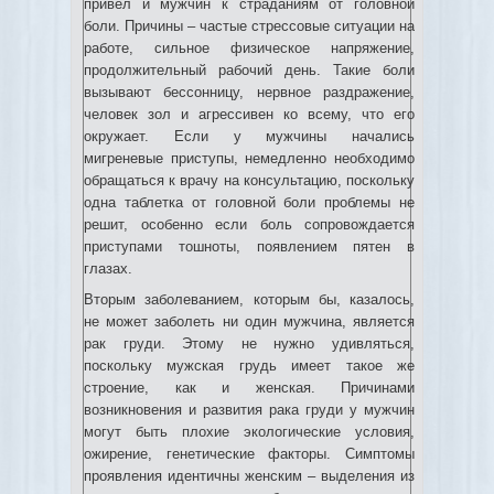
привел и
мужчин к страданиям от головной
боли. Причины – частые стрессовые ситуации на
работе, сильное физическое напряжение,
продолжительный рабочий день. Такие боли
вызывают бессонницу, нервное раздражение,
человек зол и агрессивен ко всему, что его
окружает. Если у мужчины начались
мигреневые приступы, немедленно необходимо
обращаться к врачу на консультацию, поскольку
одна таблетка от головной боли проблемы не
решит, особенно если боль сопровождается
приступами тошноты, появлением пятен в
глазах.
Вторым заболеванием, которым бы, казалось,
не может заболеть ни один мужчина, является
рак груди. Этому не нужно удивляться,
поскольку мужская грудь имеет такое же
строение, как и женская. Причинами
возникновения и развития рака груди у мужчин
могут быть плохие экологические условия,
ожирение, генетические факторы. Симптомы
проявления идентичны женским – выделения из