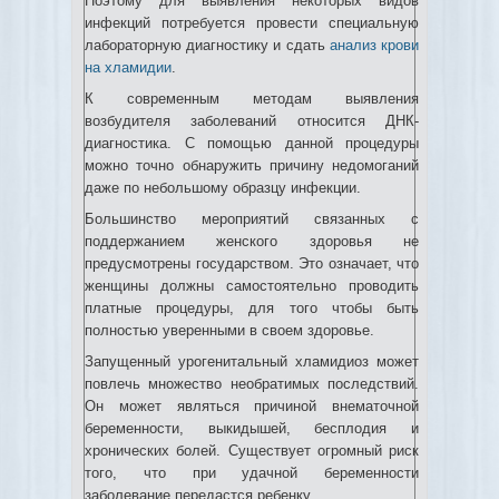
Поэтому для выявления некоторых видов
инфекций потребуется провести специальную
лабораторную диагностику и сдать
анализ крови
на хламидии
.
К современным методам выявления
возбудителя заболеваний относится ДНК-
диагностика. С помощью данной процедуры
можно точно обнаружить причину недомоганий
даже по небольшому образцу инфекции.
Большинство мероприятий связанных с
поддержанием женского здоровья не
предусмотрены государством. Это означает, что
женщины должны самостоятельно проводить
платные процедуры, для того чтобы быть
полностью уверенными в своем здоровье.
Запущенный урогенитальный хламидиоз может
повлечь множество необратимых последствий.
Он может являться причиной внематочной
беременности, выкидышей, бесплодия и
хронических болей. Существует огромный риск
того, что при удачной беременности
заболевание передастся ребенку.