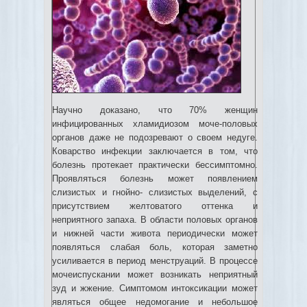
Научно доказано, что 70% женщин
инфицированных хламидиозом моче-половых
органов даже не подозревают о своем недуге.
Коварство инфекции заключается в том, что
болезнь протекает практически бессимптомно.
Проявляться болезнь может появлением
слизистых и гнойно- слизистых выделений, с
присутствием желтоватого оттенка и
неприятного запаха. В области половых органов
и нижней части живота периодически может
появляться слабая боль, которая заметно
усиливается в период менструаций. В процессе
мочеиспускании может возникать неприятный
зуд и жжение. Симптомом интоксикации может
являться общее недомогание и небольшое