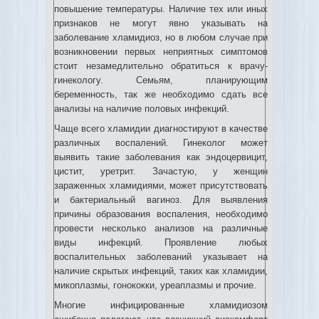
повышение температуры. Наличие тех или иных
признаков не могут явно указывать на
заболевание хламидиоз, но в любом случае при
возникновении первых неприятных симптомов
стоит незамедлительно обратиться к врачу-
гинекологу. Семьям, планирующим
беременность, так же необходимо сдать все
анализы на наличие половых инфекций.
Чаще всего хламидии диагностируют в качестве
различных воспалений. Гинеколог может
выявить такие заболевания как эндоцервицит,
цистит, уретрит. Зачастую, у женщин
зараженных хламидиями, может присутствовать
и бактериальный вагиноз. Для выявления
причины образования воспаления, необходимо
провести несколько анализов на различные
виды инфекций. Проявление любых
воспалительных заболеваний указывает на
наличие скрытых инфекций, таких как хламидии,
микоплазмы, гонококки, уреаплазмы и прочие.
Многие инфицированные хламидиозом