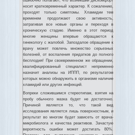
ошибочно полагают, что возникший дискомфорт
носит кратковременный характер. К сожалению,
проходят только симптомы. Хламидии тем
временем продолжают свою активность,
затрагивая все новые органы и переходя в
хроническую стадию. Именно в этот период
многие женщины впервые обращаются к
гинекологу с жалобой. Запоздалое обращение к
врачу может повлечь множество серьезных
болезней, от воспаления придатков до полного
бесплодия! При своевременном же обращении,
квалифицированный специалист непременно
назначит анализы на ИППП, по результатом
которых можно обнаружить в организме наличие
хламидий или других инфекций.
Вопреки сложившимся стереотипам, взятия на
пробу обычного мазка будет не достаточно.
Причиной является то, что такой вид
исследования является лишь поверхностным, и
результат во многом будет зависеть от врача-
микробиолога и качества реактивов. Зачастую
вероятность ошибки может достигать 80%.