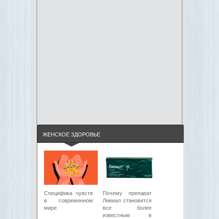
ЖЕНСКОЕ ЗДОРОВЬЕ
Специфика чувств
Почему препарат
в современном
Ливиал становится
мире
все более
известным в