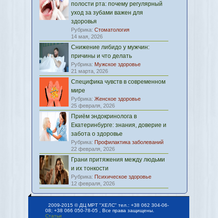
полости рта: почему регулярный
уход за зубами важен для
здоровья
Рубрика:
Стоматология
14 мая, 2026
Снижение либидо у мужчин:
причины и что делать
Рубрика:
Мужское здоровье
21 марта, 2026
Специфика чувств в современном
мире
Рубрика:
Женское здоровье
25 февраля, 2026
Приём эндокринолога в
Екатеринбурге: знания, доверие и
забота о здоровье
Рубрика:
Профилактика заболеваний
22 февраля, 2026
Грани притяжения между людьми
и их тонкости
Рубрика:
Психическое здоровье
12 февраля, 2026
2009-2015 © ДЦ МРТ "ХЕЛС" тел.: +38 062 304-06-
08; +38 066 050-78-05 , Все права защищены.
Статьи