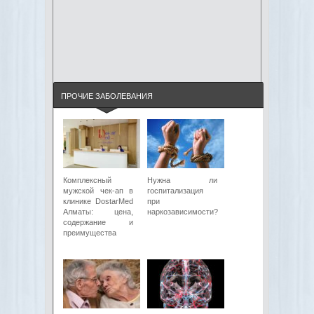
ПРОЧИЕ ЗАБОЛЕВАНИЯ
Комплексный
Нужна ли
мужской чек-ап в
госпитализация
клинике DostarMed
при
Алматы: цена,
наркозависимости?
содержание и
преимущества