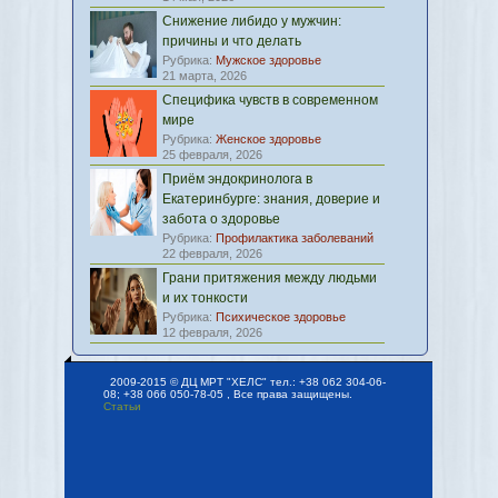
Снижение либидо у мужчин:
причины и что делать
Рубрика:
Мужское здоровье
21 марта, 2026
Специфика чувств в современном
мире
Рубрика:
Женское здоровье
25 февраля, 2026
Приём эндокринолога в
Екатеринбурге: знания, доверие и
забота о здоровье
Рубрика:
Профилактика заболеваний
22 февраля, 2026
Грани притяжения между людьми
и их тонкости
Рубрика:
Психическое здоровье
12 февраля, 2026
2009-2015 © ДЦ МРТ "ХЕЛС" тел.: +38 062 304-06-
08; +38 066 050-78-05 , Все права защищены.
Статьи