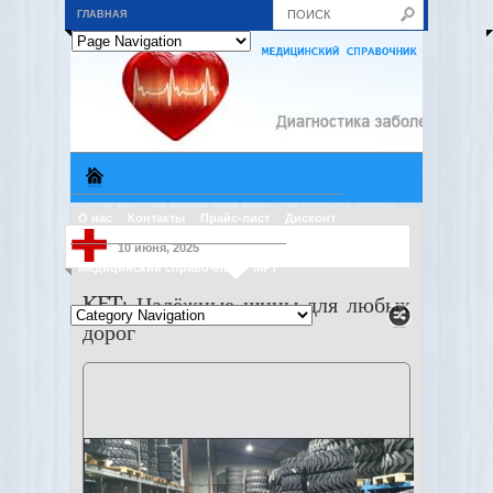
ГЛАВНАЯ
О нас
Контакты
Прайс-лист
Дисконт
10 июня, 2025
Медицинский справочник
МРТ
KFT: Надёжные шины для любых
дорог