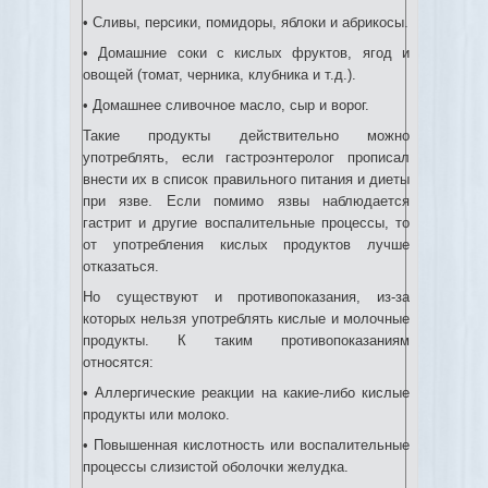
• Сливы, персики, помидоры, яблоки и абрикосы.
• Домашние соки с кислых фруктов, ягод и
овощей (томат, черника, клубника и т.д.).
• Домашнее сливочное масло, сыр и ворог.
Такие продукты действительно можно
употреблять, если гастроэнтеролог прописал
внести их в список правильного питания и диеты
при язве. Если помимо язвы наблюдается
гастрит и другие воспалительные процессы, то
от употребления кислых продуктов лучше
отказаться.
Но существуют и противопоказания, из-за
которых нельзя употреблять кислые и молочные
продукты. К таким противопоказаниям
относятся:
• Аллергические реакции на какие-либо кислые
продукты или молоко.
• Повышенная кислотность или воспалительные
процессы слизистой оболочки желудка.