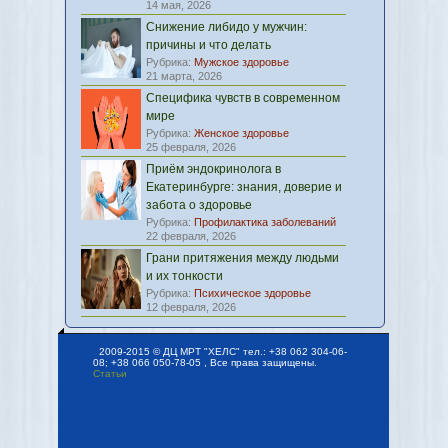
14 мая, 2026
Снижение либидо у мужчин:
причины и что делать
Рубрика:
Мужское здоровье
21 марта, 2026
Специфика чувств в современном
мире
Рубрика:
Женское здоровье
25 февраля, 2026
Приём эндокринолога в
Екатеринбурге: знания, доверие и
забота о здоровье
Рубрика:
Профилактика заболеваний
22 февраля, 2026
Грани притяжения между людьми
и их тонкости
Рубрика:
Психическое здоровье
12 февраля, 2026
2009-2015 © ДЦ МРТ "ХЕЛС" тел.: +38 062 304-06-
08; +38 066 050-78-05 , Все права защищены.
Статьи