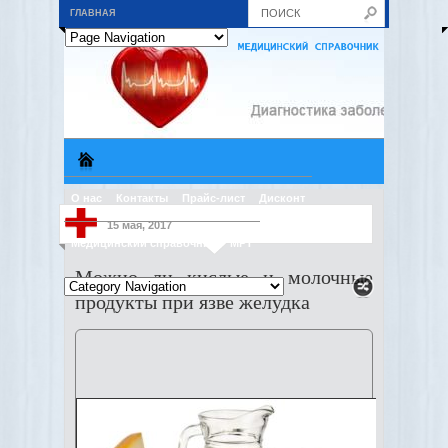
ГЛАВНАЯ
О нас
Контакты
Прайс-лист
Дисконт
15 мая, 2017
Медицинский справочник
МРТ
Можно ли кислые и молочные
продукты при язве желудка