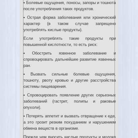
• Болевые ощущения, поносы, запоры и тошнота
после употребления таких продуктов.
• Острая форма заболевания или хронический
характер (в таком случае запрещено
употреблять кислые продукты).
Если употреблять такие продукты при
повышенной кислотности, то есть риск:
• Обострить язвенное заболевание и
спровоцировать дальнейшее развитие язвенных
ран.
• Вызвать сильные болевые ощущения,
тошноту, рвоту кровью и другие расстройства
системы пищеварения.
• Спровоцировать появление других серьезных
заболеваний (гастрит, полипы и раковые
опухоли).
• Потерять аппетит и вызвать отвращение к еде,
а это грозит резким похуданием и нарушением
обмена веществ в организме.
Прежде чем вносить кислые продукты и молоко