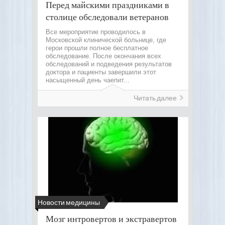
Перед майскими праздниками в
столице обследовали ветеранов
Все мероприятие проводилось в
Московской клинической больнице, где
герои прошли полное бесплатное
обследование. После окончания всех
обследований и подведения результатов
доктора и пациенты завершили этот
насыщенный день чаепит...
Читать далее
Новости медицины
Мозг интровертов и экстравертов