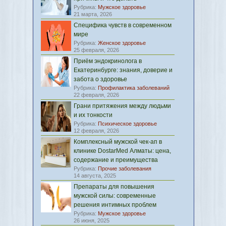
Рубрика:
Мужское здоровье
21 марта, 2026
Специфика чувств в современном
мире
Рубрика:
Женское здоровье
25 февраля, 2026
Приём эндокринолога в
Екатеринбурге: знания, доверие и
забота о здоровье
Рубрика:
Профилактика заболеваний
22 февраля, 2026
Грани притяжения между людьми
и их тонкости
Рубрика:
Психическое здоровье
12 февраля, 2026
Комплексный мужской чек-ап в
клинике DostarMed Алматы: цена,
содержание и преимущества
Рубрика:
Прочие заболевания
14 августа, 2025
Препараты для повышения
мужской силы: современные
решения интимных проблем
Рубрика:
Мужское здоровье
26 июня, 2025