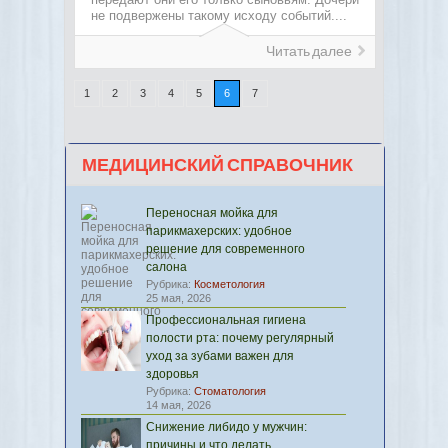
не подвержены такому исходу событий....
Читать далее
1
2
3
4
5
6
7
МЕДИЦИНСКИЙ СПРАВОЧНИК
Переносная мойка для
парикмахерских: удобное
решение для современного
салона
Рубрика:
Косметология
25 мая, 2026
Профессиональная гигиена
полости рта: почему регулярный
уход за зубами важен для
здоровья
Рубрика:
Стоматология
14 мая, 2026
Снижение либидо у мужчин:
причины и что делать