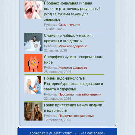
Профессиональная гигиена
полости рта: почему регулярный
уход за зубами важен для
здоровья
Рубрика:
Стоматология
14 мая, 2026
Снижение либидо у мужчин:
причины и что делать
Рубрика:
Мужское здоровье
21 марта, 2026
Специфика чувств в современном
мире
Рубрика:
Женское здоровье
25 февраля, 2026
Приём эндокринолога в
Екатеринбурге: знания, доверие и
забота о здоровье
Рубрика:
Профилактика заболеваний
22 февраля, 2026
Грани притяжения между людьми
и их тонкости
Рубрика:
Психическое здоровье
12 февраля, 2026
2009-2015 © ДЦ МРТ "ХЕЛС" тел.: +38 062 304-06-