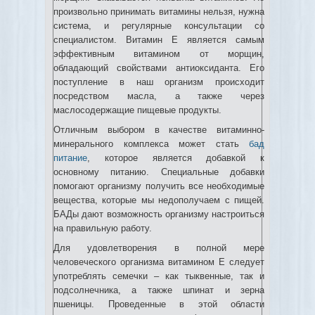
произвольно принимать витамины нельзя, нужна
система, и регулярные консультации со
специалистом. Витамин Е является самым
эффективным витамином от морщин,
обладающий свойствами антиоксиданта. Его
поступление в наш организм происходит
посредством масла, а также через
маслосодержащие пищевые продукты.
Отличным выбором в качестве витаминно-
минерального комплекса может стать
бад
питание
, которое является добавкой к
основному питанию. Специальные добавки
помогают организму получить все необходимые
вещества, которые мы недополучаем с пищей.
БАДы дают возможность организму настроиться
на правильную работу.
Для удовлетворения в полной мере
человеческого организма витамином Е следует
употреблять семечки – как тыквенные, так и
подсолнечника, а также шпинат и зерна
пшеницы. Проведенные в этой области