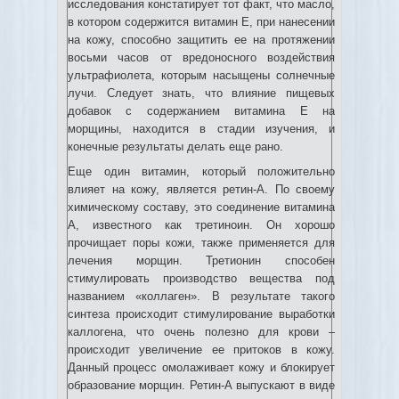
исследования констатирует тот факт, что масло,
в котором содержится витамин Е, при нанесении
на кожу, способно защитить ее на протяжении
восьми часов от вредоносного воздействия
ультрафиолета, которым насыщены солнечные
лучи. Следует знать, что влияние пищевых
добавок с содержанием витамина Е на
морщины, находится в стадии изучения, и
конечные результаты делать еще рано.
Еще один витамин, который положительно
влияет на кожу, является ретин-А. По своему
химическому составу, это соединение витамина
А, известного как третиноин. Он хорошо
прочищает поры кожи, также применяется для
лечения морщин. Третионин способен
стимулировать производство вещества под
названием «коллаген». В результате такого
синтеза происходит стимулирование выработки
каллогена, что очень полезно для крови –
происходит увеличение ее притоков в кожу.
Данный процесс омолаживает кожу и блокирует
образование морщин. Ретин-А выпускают в виде