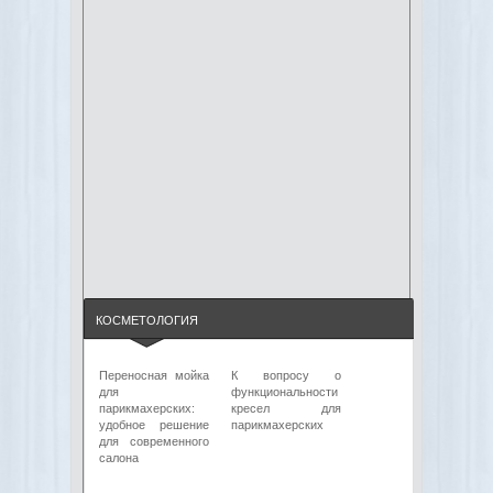
КОСМЕТОЛОГИЯ
Переносная мойка
К вопросу о
для
функциональности
парикмахерских:
кресел для
удобное решение
парикмахерских
для современного
салона