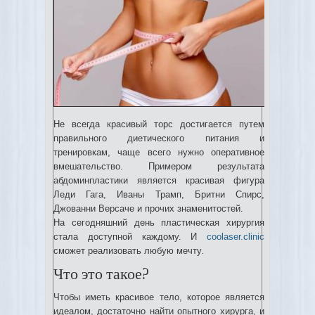
Не всегда красивый торс достигается путем
правильного диетического питания и
тренировкам, чаще всего нужно оперативное
вмешательство. Примером результата
абдоминпластики является красивая фигура
Леди Гага, Иваны Трамп, Бритни Спирс,
Джованни Версаче и прочих знаменитостей.
На сегодняшний день пластическая хирургия
стала доступной каждому. И
coolaser.clinic
сможет реализовать любую мечту.
Что это такое?
Чтобы иметь красивое тело, которое является
идеалом, достаточно найти опытного хирурга, и