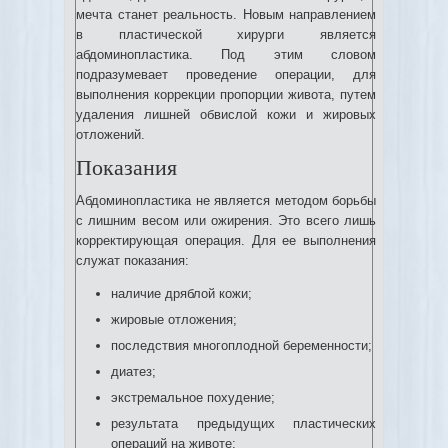
мечта станет реальность. Новым направлением
в пластической хирурги является
абдоминопластика. Под этим словом
подразумевает проведение операции, для
выполнения коррекции пропорции живота, путем
удаления лишней обвислой кожи и жировых
отложений.
Показания
Абдоминопластика не является методом борьбы
с лишним весом или ожирения. Это всего лишь
корректирующая операция. Для ее выполнения
служат показания:
наличие дряблой кожи;
жировые отложения;
последствия многоплодной беременности;
диатез;
экстремальное похудение;
результата предыдущих пластических
операций на животе;