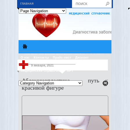
ГЛАВНАЯ
О нас
Контакты
Прайс-лист
Дисконт
9 января, 2021
Медицинский справочник
МРТ
Абдоминопластика — путь к
красивой фигуре