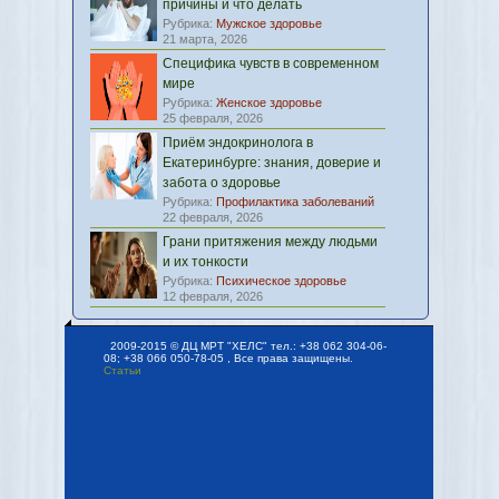
причины и что делать
Рубрика:
Мужское здоровье
21 марта, 2026
Специфика чувств в современном
мире
Рубрика:
Женское здоровье
25 февраля, 2026
Приём эндокринолога в
Екатеринбурге: знания, доверие и
забота о здоровье
Рубрика:
Профилактика заболеваний
22 февраля, 2026
Грани притяжения между людьми
и их тонкости
Рубрика:
Психическое здоровье
12 февраля, 2026
2009-2015 © ДЦ МРТ "ХЕЛС" тел.: +38 062 304-06-
08; +38 066 050-78-05 , Все права защищены.
Статьи