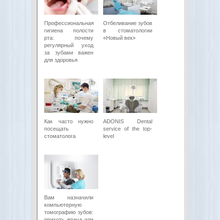
Профессиональная
Отбеливание зубов
гигиена полости
в стоматологии
рта: почему
«Новый век»
регулярный уход
за зубами важен
для здоровья
Как часто нужно
ADONIS Dental
посещать
service of the top-
стоматолога
level
Вам назначили
компьютерную
томографию зубов:
прихоть врача или