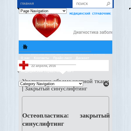
ГЛАВНАЯ
О нас
Контакты
Прайс-лист
Дисконт
22 апреля, 2016
Медицинский справочник
МРТ
Увеличение объема костной ткани
| Закрытый синуслифтинг
Остеопластика: закрытый
синуслифтинг