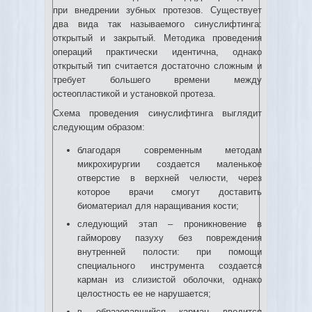
при внедрении зубных протезов. Существует
два вида так называемого синуслифтинга:
открытый и закрытый. Методика проведения
операций практически идентична, однако
открытый тип считается достаточно сложным и
требует большего времени между
остеопластикой и установкой протеза.
Схема проведения синуслифтинга выглядит
следующим образом:
благодаря современным методам
микрохирургии создается маленькое
отверстие в верхней челюсти, через
которое врачи смогут доставить
биоматериал для наращивания кости;
следующий этап – проникновение в
гайморову пазуху без повреждения
внутренней полости: при помощи
специального инструмента создается
карман из слизистой оболочки, однако
целостность ее не нарушается;
в образовавшийся карман вводится