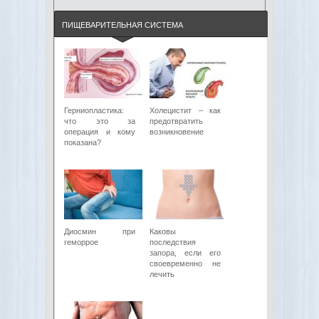
ПИЩЕВАРИТЕЛЬНАЯ СИСТЕМА
Герниопластика:
Холецистит – как
что это за
предотвратить
операция и кому
возникновение
показана?
Диосмин при
Каковы
геморрое
последствия
запора, если его
своевременно не
лечить