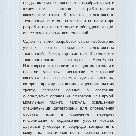
представление о процессах газообразования и
химическом составе вырабатываемых
кишечником газов. К счастью, электронные
технологии не стоят на месте, и во всем мире
разрабатываются методики и оборудование для
более качественных исследований.
Одной из таких разработок стало изобретение
ученых Центра передовых электронных
технологий, базирующегося при Королевском
технологическом институте Мельбурна.
Инженеры-электронщики этого центра создали и
провели успешные испытания электронной
капсулы, так называемой «умной пилюли»,
которая, проходя по всему пищеварительному
тракту, передает данные о состоянии
обследуемых органов на смартфон или другой
мобильный гаджет. Капсула, оснащенная
специальными детекторами для определения
состава газов в кишечнике, передает
информацию о содержании уровня метана,
двуокиси углерода и водорода каждые пять
минут, на протяжении всего времени своего