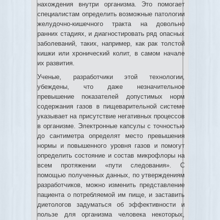
нахождения внутри организма. Это помогает
специалистам определить возможные патологии
желудочно-кишечного тракта на довольно
ранних стадиях, и диагностировать ряд опасных
заболеваний, таких, например, как рак толстой
кишки или хронический колит, в самом начале
их развития.
Ученые, разработчики этой технологии,
убеждены, что даже незначительное
превышение показателей допустимых норм
содержания газов в пищеварительной системе
указывает на присутствие негативных процессов
в организме. Электронные капсулы с точностью
до сантиметра определят место превышения
нормы и повышенного уровня газов и помогут
определить состояние и состав микрофлоры на
всем протяжении «пути следования». С
помощью полученных данных, по утверждениям
разработчиков, можно изменить представление
пациента о потребляемой им пище, и заставить
диетологов задуматься об эффективности и
пользе для организма человека некоторых,