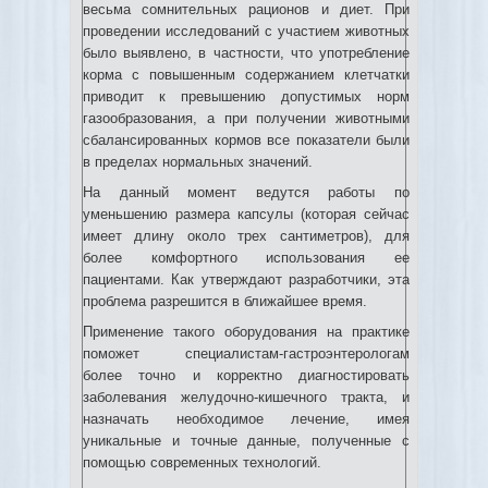
весьма сомнительных рационов и диет. При
проведении исследований с участием животных
было выявлено, в частности, что употребление
корма с повышенным содержанием клетчатки
приводит к превышению допустимых норм
газообразования, а при получении животными
сбалансированных кормов все показатели были
в пределах нормальных значений.
На данный момент ведутся работы по
уменьшению размера капсулы (которая сейчас
имеет длину около трех сантиметров), для
более комфортного использования ее
пациентами. Как утверждают разработчики, эта
проблема разрешится в ближайшее время.
Применение такого оборудования на практике
поможет специалистам-гастроэнтерологам
более точно и корректно диагностировать
заболевания желудочно-кишечного тракта, и
назначать необходимое лечение, имея
уникальные и точные данные, полученные с
помощью современных технологий.