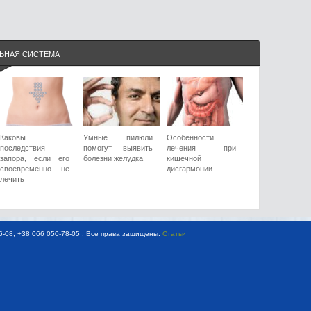
ЬНАЯ СИСТЕМА
Каковы
Умные пилюли
Особенности
последствия
помогут выявить
лечения при
запора, если его
болезни желудка
кишечной
своевременно не
дисгармонии
лечить
-08; +38 066 050-78-05 , Все права защищены.
Статьи