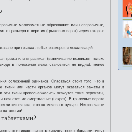
?
правимые малозаметные образования или невправимые,
сит от размера отверстия (грыжевых ворот) через которые
оказано при грыжах любых размеров и локализаций.
ая грыжа или вправимая (выпячивание возникает только
реходе в положение лежа становится не видна), менее
ения осложнений одинаков. Опасаться стоит того, что в
 ткани или части органов могут оказаться зажаты в
и эти ткани кровоснабжались окажутся тоже пережаты,
 и начнется их омертвление (некроз). В грыжевые ворота
петли кишечника, стенка мочевого пузыря. Некроз части
 патология!
 таблетками?
иенты оттягивают визит к хирургу, носят бандажи, ищут