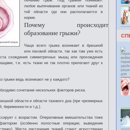
лечению грыж. Под грыжей понимают
любое выпячивание органов или тканей из
той области где они располагаются в
норме.
Почему происходит
образование грыжи?
СП
Чаще всего грыжа возникает в брюшной
или паховой области, так как там уже есть
еста схождения симметричных мышц или прохождения
цами, т.е. есть ткани не так плотно прилегают друг к
ко грыжи ведь возникают не у каждого?
обходимо сочетание нескольких факторов риска.
юшной области и области тазового дна (при чрезмерных
, беременности и т.д.).
ссирует с возрастом. Оперативные вмешательства тоже
актором (особенно полостные операции, выведение
енку). Места рассечения тканей станут искусственно