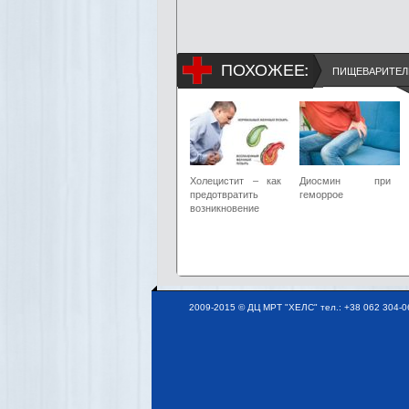
ПОХОЖЕЕ:
ПИЩЕВАРИТЕЛ
Холецистит – как
Диосмин при
предотвратить
геморрое
возникновение
2009-2015 © ДЦ МРТ "ХЕЛС" тел.: +38 062 304-06