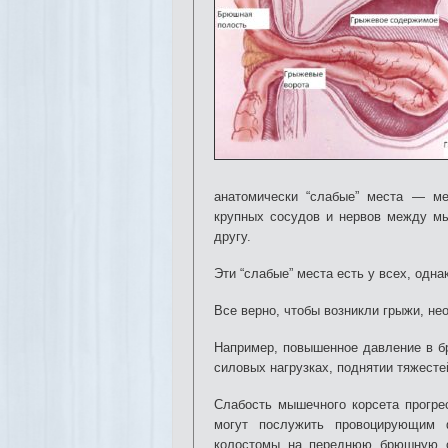
анатомически “слабые” места — м
крупных сосудов и нервов между мыш
другу.
Эти “слабые” места есть у всех, одна
Все верно, чтобы возникли грыжи, не
Например, повышенное давление в бр
силовых нагрузках, поднятии тяжестей
Слабость мышечного корсета прогре
могут послужить провоцирующим ф
колостомы на переднюю брюшную ст