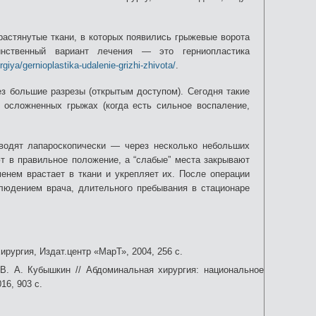
растянутые ткани, в которых появились грыжевые ворота
инственный вариант лечения — это герниопластика
giya/gernioplastika-udalenie-grizhi-zhivota/
.
з большие разрезы (открытым доступом). Сегодня такие
 осложненных грыжах (когда есть сильное воспаление,
водят лапароскопически — через несколько небольших
т в правильное положение, а “слабые” места закрывают
менем врастает в ткани и укрепляет их. После операции
блюдением врача, длительного пребывания в стационаре
ирургия, Издат.центр «МарТ», 2004, 256 с.
 В. А. Кубышкин // Абдоминальная хирургия: национальное
16, 903 с.