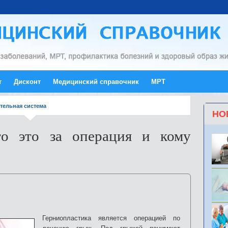
т
Дисконт
Медицинский справочник
МРТ
тельная система
НО
то это за операция и кому
Герниопластика является операцией по