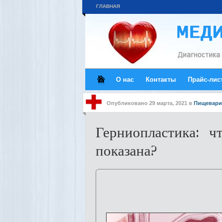
ГЛАВНАЯ
О нас
Контакты
Прайс-лис
Опубликовано
29 марта, 2021
в
Пищевари
Герниопластика: ч
показана?