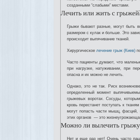
созданными “слабыми” местами.
Лечить или жить с грыжей
Грыжи бывают разные, могут быть в
размером с кулак и больше. Это зави
происходит выпячивание тканей.
Хирургическое
лечение грыж (Киев)
п
Часто пациенты думают, что маленьк
при нагрузке, натуживании, при пе
опасна и их можно не лечить.
Однако, это не так. Риск возникнов
определенный момент выпячивыемые
грыжевых воротах. Сосуды, которым
кровь перестанет поступать к тканям
могут попасть части мышц, фасций, 
этих органов — это жизнеугрожающая
Можно ли вылечить грыжу
Нет и еще раз нет! Очень часто пац