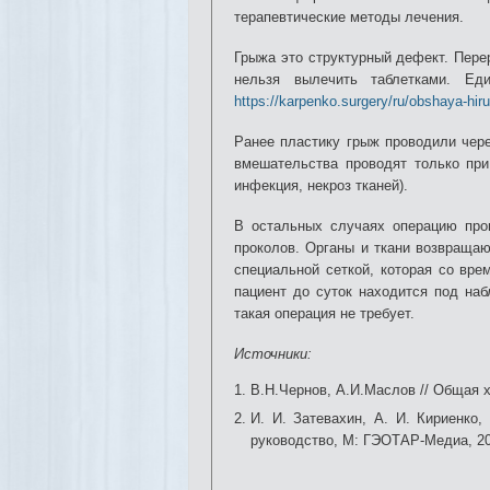
терапевтические методы лечения.
Грыжа это структурный дефект. Пере
нельзя вылечить таблетками. Ед
https://karpenko.surgery/ru/obshaya-hirur
Ранее пластику грыж проводили чере
вмешательства проводят только при
инфекция, некроз тканей).
В остальных случаях операцию про
проколов. Органы и ткани возвращаю
специальной сеткой, которая со вре
пациент до суток находится под на
такая операция не требует.
Источники:
В.Н.Чернов, А.И.Маслов // Общая х
И. И. Затевахин, А. И. Кириенко,
руководство, М: ГЭОТАР-Медиа, 20