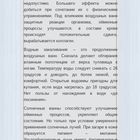
недопустимо. Большего эффекта можно
добиться при сочетании их с физическими
упражнениями. Под влиянием воздушных ванн
защитные реакции организма, обменные
процессы улучшаются, в составе крови
происходят положительные сдвиги,
вырабатывается коллаген.
Водные закаливания – это продолжение
воздушных ванн. Сначала делают обтирания
влажным полотенцем от верха туловища к
ногам. Температуру воды следует снижать с 26
градусов и доводить до более низкой, но
комфортной. Открытые водоемы пригодны для
купания, если вода нагрелась до 18 градусов.
Нет пользы от нахождения в воде «до
посинения».
Солнечные ванны способствуют улучшению
обменных процессов, укрепляют общее
состояние. Но только при условии умеренного
применения солнечных лучей. При загаре в коже
образуется пигмент – меланин.
Ультрафиолетовые лучи имеют бактерицидные