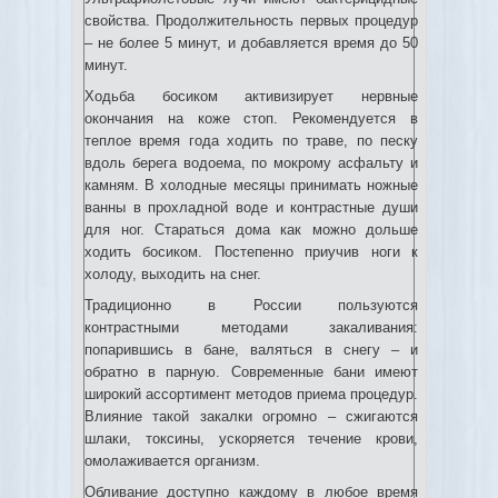
свойства. Продолжительность первых процедур
– не более 5 минут, и добавляется время до 50
минут.
Ходьба босиком активизирует нервные
окончания на коже стоп. Рекомендуется в
теплое время года ходить по траве, по песку
вдоль берега водоема, по мокрому асфальту и
камням. В холодные месяцы принимать ножные
ванны в прохладной воде и контрастные души
для ног. Стараться дома как можно дольше
ходить босиком. Постепенно приучив ноги к
холоду, выходить на снег.
Традиционно в России пользуются
контрастными методами закаливания:
попарившись в бане, валяться в снегу – и
обратно в парную. Современные бани имеют
широкий ассортимент методов приема процедур.
Влияние такой закалки огромно – сжигаются
шлаки, токсины, ускоряется течение крови,
омолаживается организм.
Обливание доступно каждому в любое время