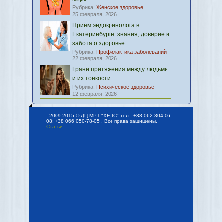
Рубрика:
Женское здоровье
25 февраля, 2026
Приём эндокринолога в
Екатеринбурге: знания, доверие и
забота о здоровье
Рубрика:
Профилактика заболеваний
22 февраля, 2026
Грани притяжения между людьми
и их тонкости
Рубрика:
Психическое здоровье
12 февраля, 2026
2009-2015 © ДЦ МРТ "ХЕЛС" тел.: +38 062 304-06-
08; +38 066 050-78-05 , Все права защищены.
Статьи