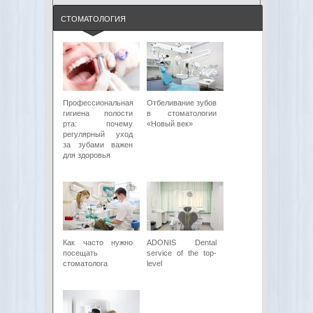
СТОМАТОЛОГИЯ
Профессиональная
Отбеливание зубов
гигиена полости
в стоматологии
рта: почему
«Новый век»
регулярный уход
за зубами важен
для здоровья
Как часто нужно
ADONIS Dental
посещать
service of the top-
стоматолога
level