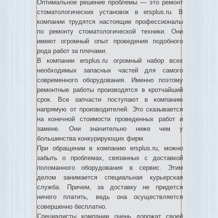
Оптимальное решение проблемы — это ремонт
стоматологических установок в ersplus.ru. В
компании трудятся настоящие профессионалы
по ремонту стоматологической техники. Они
имеют огромный опыт проведения подобного
рода работ за плечами.
В компании ersplus.ru огромный набор всех
необходимых запасных частей для самого
современного оборудования. Именно поэтому
ремонтные работы производятся в кротчайший
срок. Все запчасти поступают в компанию
напрямую от производителей. Это сказывается
на конечной стоимости проведенных работ и
замене. Они значительно ниже чем у
большинства конкурирующих фирм.
При обращении в компанию ersplus.ru, можно
забыть о проблемах, связанных с доставкой
поломанного оборудования в сервис. Этим
делом занимается специальная курьерская
служба. Причем, за доставку не придется
ничего платить, ведь она осуществляется
совершенно бесплатно.
Специалисты компании очень дорожат своей