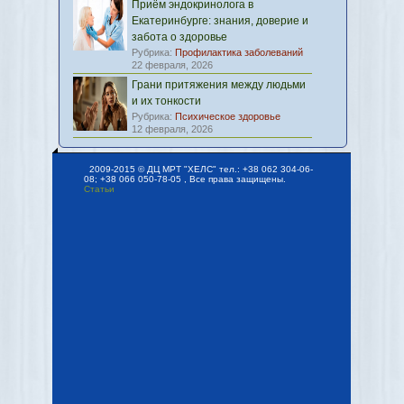
Приём эндокринолога в
Екатеринбурге: знания, доверие и
забота о здоровье
Рубрика:
Профилактика заболеваний
22 февраля, 2026
Грани притяжения между людьми
и их тонкости
Рубрика:
Психическое здоровье
12 февраля, 2026
2009-2015 © ДЦ МРТ "ХЕЛС" тел.: +38 062 304-06-
08; +38 066 050-78-05 , Все права защищены.
Статьи