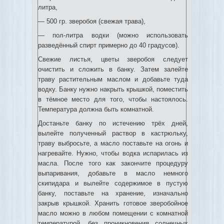
литра,
— 500 гр. зверобоя (свежая трава),
— пол-литра водки (можно использовать
разведённый спирт примерно до 40 градусов).
Свежие листья, цветы зверобоя следует
очистить и сложить в банку. Затем залейте
траву растительным маслом и добавьте туда
водку. Банку нужно накрыть крышкой, поместить
в тёмное место для того, чтобы настоялось.
Температура должна быть комнатной.
Достаньте банку по истечению трёх дней,
вылейте полученный раствор в кастрюльку,
траву выбросьте, а масло поставьте на огонь и
нагревайте. Нужно, чтобы водка испарилась из
масла. После того как закончите процедуру
выпаривания, добавьте в масло немного
скипидара и вылейте содержимое в пустую
банку, поставьте на хранение, изначально
закрыв крышкой. Хранить готовое зверобойное
масло можно в любом помещении с комнатной
температурой, без проникновения солнечных