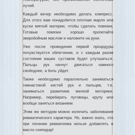
лучей.
Каждый вечер необходимо делать компресс.
Для этого вам понадобится плотная марля или
куски мягкой материи, чтобы сделать повязки.
Готовые повязки хорошо пропитайте
зверобойным маслом и наложите на руки.
Уже после проведения первой процедуры
почувствуется облегчение, и с каждым разом
состояние ваших суставов будет улучшаться.
Пальцы рук начнут двигаться намного
свободнее, а боль уйдет.
Также необходимо параллельно заниматься
гимнастикой кистей рук и пальцев, т.е.
заниматься развитием мелкой моторики.
Например, перебирать пуговицы, крупу или
вообще заняться вязанием.
Этим же методом можно излечить заболевания
ревматического характера. Но, важно знать, что
при лечении ревматизма нельзя добавлять в
масло скипидар!