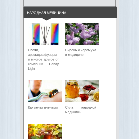
НАРОДНАЯ МЕДИЦИНА
Свечи,
Сирень и черемуха
аромадиффузоры
в медицине
и многое другое от
компании Candy
Light
Как лечат пчелами
Сила народной
медицины