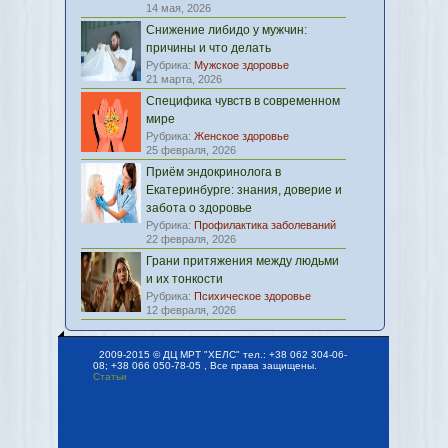
14 мая, 2026
Снижение либидо у мужчин:
причины и что делать
Рубрика:
Мужское здоровье
21 марта, 2026
Специфика чувств в современном
мире
Рубрика:
Женское здоровье
25 февраля, 2026
Приём эндокринолога в
Екатеринбурге: знания, доверие и
забота о здоровье
Рубрика:
Профилактика заболеваний
22 февраля, 2026
Грани притяжения между людьми
и их тонкости
Рубрика:
Психическое здоровье
12 февраля, 2026
2009-2015 © ДЦ МРТ "ХЕЛС" тел.: +38 062 304-06-
08; +38 066 050-78-05 , Все права защищены.
Статьи