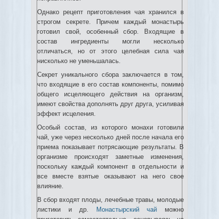
Однако рецепт приготовления чая хранился в
строгом секрете. Причем каждый монастырь
готовил свой, особенный сбор. Входящие в
состав ингредиенты могли несколько
отличаться, но от этого целебная сила чая
нисколько не уменьшалась.
Секрет уникального сбора заключается в том,
что входящие в его состав компоненты, помимо
общего исцеляющего действия на организм,
имеют свойства дополнять друг друга, усиливая
эффект исцеления.
Особый состав, из которого монахи готовили
чай, уже через несколько дней после начала его
приема показывает потрясающие результаты. В
организме происходят заметные изменения,
поскольку каждый компонент в отдельности и
все вместе взятые оказывают на него свое
влияние.
В сбор входят плоды, лечебные травы, молодые
листики и др.
Монастырский чай
можно