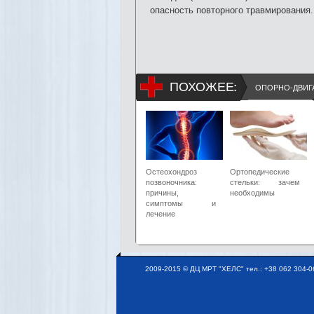
опасность повторного травмирования.
ПОХОЖЕЕ:
ОПОРНО-ДВИГ
Остеохондроз
Ортопедические
позвоночника:
стельки: зачем
причины,
необходимы
симптомы и
лечение
2009-2015 © ДЦ МРТ "ХЕЛС" тел.: +38 062 304-06