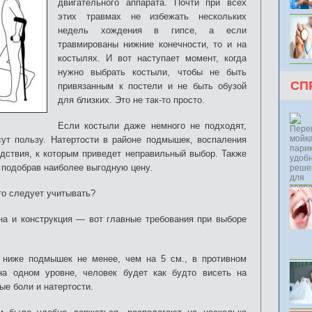
двигательного аппарата.
Почти при всех
этих травмах не избежать нескольких
недель хождения в гипсе, а если
травмированы нижние конечности, то и на
костылях. И вот наступает момент, когда
нужно выбрать костыли, чтобы не быть
СП
привязанным к постели и не быть обузой
для близких. Это не так-то просто.
Если костыли даже немного не подходят,
сут пользу. Натертости в районе подмышек, воспаления
дствия, к которым приведет неправильный выбор. Также
, подобрав наиболее выгодную цену.
то следует учитывать?
на и конструкция — вот главные требования при выборе
 ниже подмышек не менее, чем на 5 см., в противном
а одном уровне, человек будет как будто висеть на
ые боли и натертости.