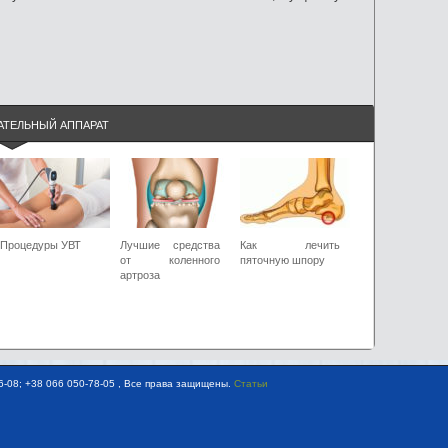
АТЕЛЬНЫЙ АППАРАТ
Процедуры УВТ
Лучшие средства
Как лечить
от коленного
пяточную шпору
артроза
-08; +38 066 050-78-05 , Все права защищены.
Статьи