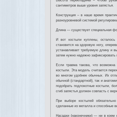
Высота перекладины – чтобы рука
сантиметров выше уровня запястья.
Конструкция – в наше время практи
разноуровневой системой регулировк
Длина — существует специальная фор
И вот костыли куплены, осталось 
становится на здоровую ногу, оперев
устанавливает требуемую длину и вы
затем нужно надежно зафиксировать 
Если травма такова, что возможна 
костыли. Эта модель считается перех
во многом удобнее обычных. Их отли
обычной (стандартной), так и анатом
подобрать подлокотные костыли, бо
сгиб запястья должен совпасть с вер
При выборе костылей обязательно
сделанные из металла и способные в
Насадки (наконечники) — ни в коем 