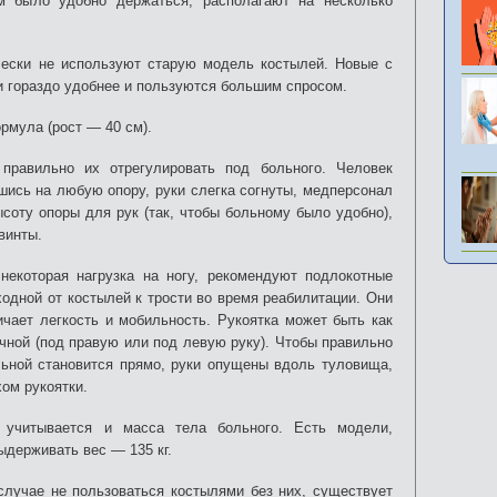
м было удобно держаться, располагают на несколько
чески не используют старую модель костылей. Новые с
и гораздо удобнее и пользуются большим спросом.
мула (рост — 40 см).
правильно их отрегулировать под больного. Человек
шись на любую опору, руки слегка согнуты, медперсонал
соту опоры для рук (так, чтобы больному было удобно),
винты.
некоторая нагрузка на ногу, рекомендуют подлокотные
одной от костылей к трости во время реабилитации. Они
чает легкость и мобильность. Рукоятка может быть как
ичной (под правую или под левую руку). Чтобы правильно
льной становится прямо, руки опущены вдоль туловища,
хом рукоятки.
 учитывается и масса тела больного. Есть модели,
ыдерживать вес — 135 кг.
случае не пользоваться костылями без них, существует