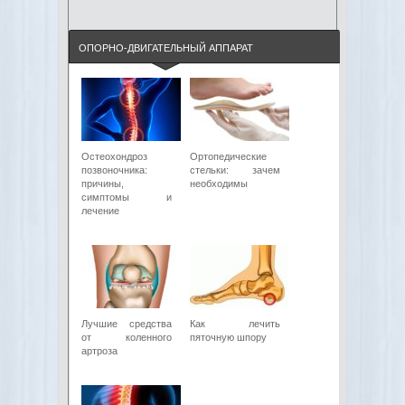
ОПОРНО-ДВИГАТЕЛЬНЫЙ АППАРАТ
Остеохондроз
Ортопедические
позвоночника:
стельки: зачем
причины,
необходимы
симптомы и
лечение
Лучшие средства
Как лечить
от коленного
пяточную шпору
артроза