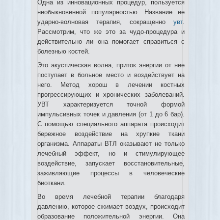
Одна из инновационных процедур, пользуется
необыкновенной популярностью. Название ее
ударно-волновая терапия, сокращенно
увт
.
Рассмотрим, что же это за чудо-процедура и
действительно ли она помогает справиться с
болезнью костей.
Это акустическая волна, приток энергии от нее
поступает в больное место и воздействует на
него. Метод хорош в лечении костных
прогрессирующих и хронических заболеваний.
УВТ характеризуется точной формой
импульсивных точек и давления (от 1 до 6 бар).
С помощью специального аппарата происходит
бережное воздействие на хрупкие ткани
организма. Аппараты ВТЛ оказывают не только
лечебный эффект, но и стимулирующее
воздействие, запускает восстановительные,
заживляющие процессы в человеческие
биоткани.
Во время лечебной терапии благодаря
давлению, которое сжимает воздух, происходит
образование положительной энергии. Она