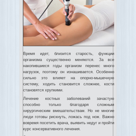
Время идет, близится старость, функции
организма существенно меняются. За все
накопившиеся годы организм перенес много
нагрузок, поэтому он изнашивается. Особенно
сильно это влияет на опорно-мышечную
систему, ходить становится сложнее, кости
становятся хрупкими.
Лечение костных заболеваний зачастую
способно только благодаря сложным
хирургическим вмешательствам. Но не многие
люди готовы рискнуть, ложась под нож. Важно
вовремя посетить врача, выявить недуг и пройти
курс консервативного лечения.