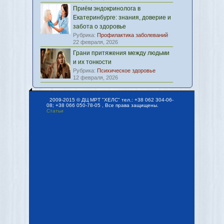
Приём эндокринолога в
Екатеринбурге: знания, доверие и
забота о здоровье
Рубрика:
Профилактика заболеваний
22 февраля, 2026
Грани притяжения между людьми
и их тонкости
Рубрика:
Психическое здоровье
12 февраля, 2026
2009-2015 © ДЦ МРТ "ХЕЛС" тел.: +38 062 304-06-
08; +38 066 050-78-05 , Все права защищены.
Статьи