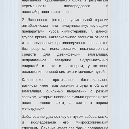
нарушений гормонального фона в результате
беременности, послеродового и
послеабортового состояния.
2. Экзогенных факторов: длительной терапии
антибиотиками или иммунностимулирующими
препаратами, курса химиотерапии. К данной
группе причин бактериального вагиноза относят
и использование противовирусных препаратов
без рецепта, использование некачественных
средств для дезинфекции влагалища,
неправильное введение внутриматочных
спиралей и секс с партнером, у которого
воспаления половой системы и мочевых путей.
Клиническое протекание бактериального
вагиноза имеет вид жжения и зуда в области
влагалища, обильных выделений с резким
запахом, которые наиболее сильно проявляются
после полового акта, а также в период
менструаций.
Заболевание дианостируют путем забора мазка
и исследование его микроскопическим
способом. Лечение имеет две фазы: подавление