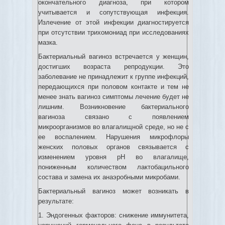
окончательного диагноза, при котором
учитывается и сопутствующая инфекция.
Излечение от этой инфекции диагностируется
при отсутствии трихомониад при исследованиях
мазка.
Бактериальный вагиноз встречается у женщин,
достигших возраста репродукции. Это
заболевание не принадлежит к группе инфекций,
передающихся при половом контакте и тем не
менее знать вагиноз симптомы лечение будет не
лишним. Возникновение бактериального
вагиноза связано с появлением
микроорганизмов во влагалищной среде, но не с
ее воспалением. Нарушения микрофлоры
женских половых органов связывается с
изменением уровня рН во влагалище,
пониженным количеством лактобацильного
состава и замена их анаэробными микробами.
Бактериальный вагиноз может возникать в
результате:
1. Эндогенных факторов: снижение иммунитета,