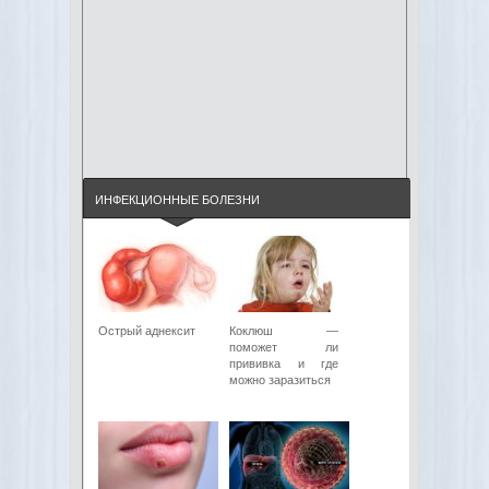
ИНФЕКЦИОННЫЕ БОЛЕЗНИ
Острый аднексит
Коклюш —
поможет ли
прививка и где
можно заразиться