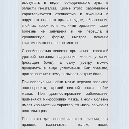
выступать в виде периодического зуда в
области гениталий. Кроме этого, заболевание
характеризуется отечностью и жжением в
наружных половых органах,зудом, образование
гнойных корок или мелкими эрозиями. Если
болезнь не запущена и не перешла в
хроническую форму, быстрое лечение
трихомониаза вполне возможно.
С особенностью женского организма – короткой
уретрой связаны нарушения мочеиспускания
(режущая боль), а саму уретру можно
прощупать в виде уплотнения. Как правило,
прикосновение к нему вызывает острые боли.
При вовлечении шейки матки нередко развитие
эндоцервнита, эрозий нижней части шейки
матки. При диагностировании заболевания
применяют микроскопию мазка, а если болезнь
имеет хронический характер, то мазок забирают
несколько раз.
Препараты для специфического лечения, как
правило, назначаются только после