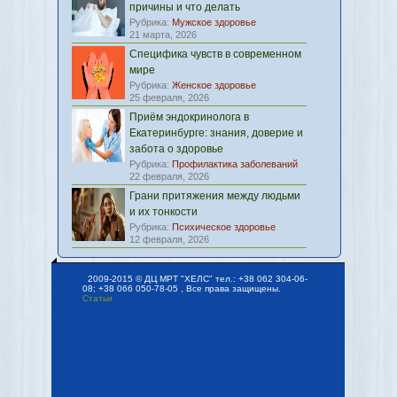
причины и что делать
Рубрика:
Мужское здоровье
21 марта, 2026
Специфика чувств в современном
мире
Рубрика:
Женское здоровье
25 февраля, 2026
Приём эндокринолога в
Екатеринбурге: знания, доверие и
забота о здоровье
Рубрика:
Профилактика заболеваний
22 февраля, 2026
Грани притяжения между людьми
и их тонкости
Рубрика:
Психическое здоровье
12 февраля, 2026
2009-2015 © ДЦ МРТ "ХЕЛС" тел.: +38 062 304-06-
08; +38 066 050-78-05 , Все права защищены.
Статьи