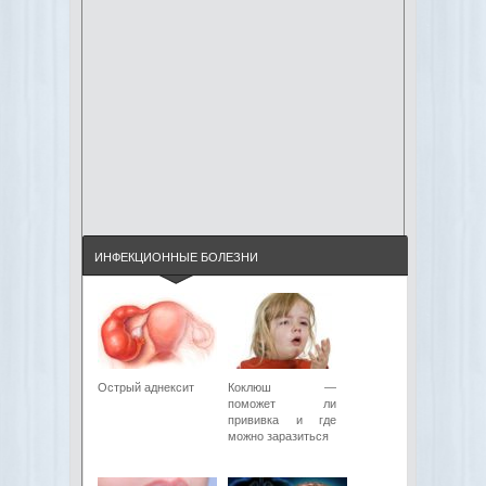
ИНФЕКЦИОННЫЕ БОЛЕЗНИ
Острый аднексит
Коклюш —
поможет ли
прививка и где
можно заразиться