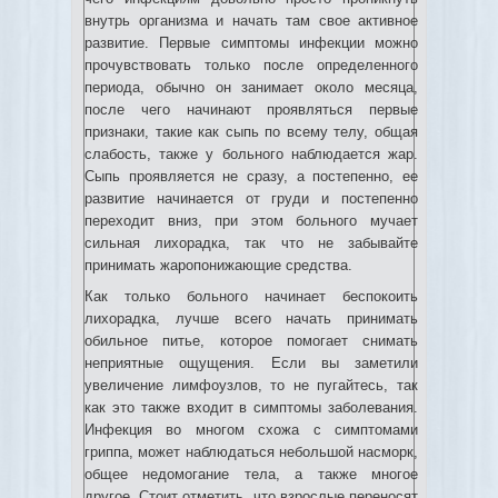
внутрь организма и начать там свое активное
развитие. Первые симптомы инфекции можно
прочувствовать только после определенного
периода, обычно он занимает около месяца,
после чего начинают проявляться первые
признаки, такие как сыпь по всему телу, общая
слабость, также у больного наблюдается жар.
Сыпь проявляется не сразу, а постепенно, ее
развитие начинается от груди и постепенно
переходит вниз, при этом больного мучает
сильная лихорадка, так что не забывайте
принимать жаропонижающие средства.
Как только больного начинает беспокоить
лихорадка, лучше всего начать принимать
обильное питье, которое помогает снимать
неприятные ощущения. Если вы заметили
увеличение лимфоузлов, то не пугайтесь, так
как это также входит в симптомы заболевания.
Инфекция во многом схожа с симптомами
гриппа, может наблюдаться небольшой насморк,
общее недомогание тела, а также многое
другое. Стоит отметить, что взрослые переносят