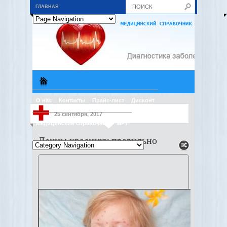
ГЛАВНАЯ
О нас
Контакты
Прайс-лист
Дисконт
25 сентября, 2017
Медицинский справочник
МРТ
Лечим краснуху правильно