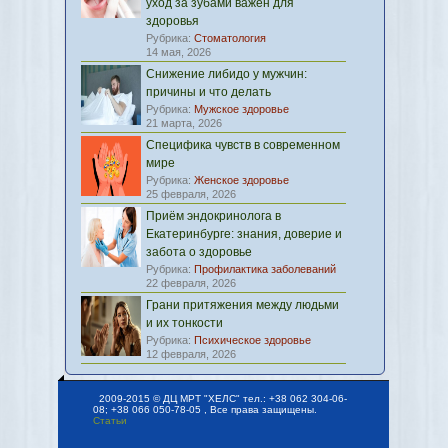
уход за зубами важен для
здоровья
Рубрика:
Стоматология
14 мая, 2026
Снижение либидо у мужчин:
причины и что делать
Рубрика:
Мужское здоровье
21 марта, 2026
Специфика чувств в современном
мире
Рубрика:
Женское здоровье
25 февраля, 2026
Приём эндокринолога в
Екатеринбурге: знания, доверие и
забота о здоровье
Рубрика:
Профилактика заболеваний
22 февраля, 2026
Грани притяжения между людьми
и их тонкости
Рубрика:
Психическое здоровье
12 февраля, 2026
2009-2015 © ДЦ МРТ "ХЕЛС" тел.: +38 062 304-06-
08; +38 066 050-78-05 , Все права защищены.
Статьи