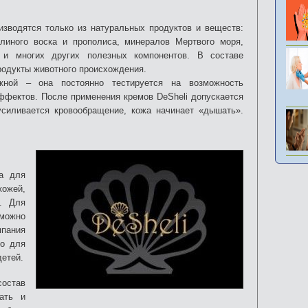
изводятся только из натуральных продуктов и веществ:
елиного воска и прополиса, минералов Мертвого моря,
в и многих других полезных компонентов. В составе
одукты животного происхождения.
жной – она постоянно тестируется на возможность
ффектов. После применения кремов DeSheli допускается
 усиливается кровообращение, кожа начинает «дышать».
на для
кожей,
. Для
можно
пания
но для
детей.
состав
нать и