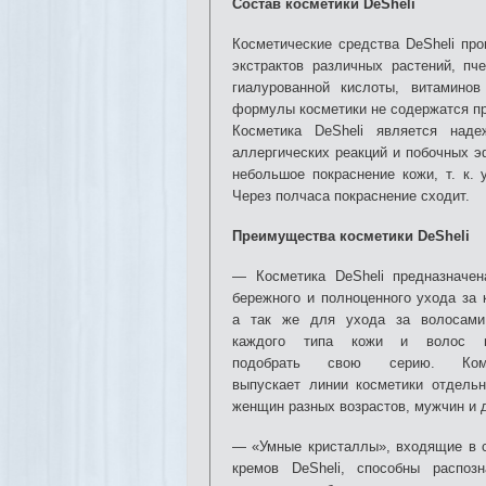
Состав косметики DeSheli
Косметические средства DeSheli про
экстрактов различных растений, пч
гиалурованной кислоты, витамино
формулы косметики не содержатся пр
Косметика DeSheli является наде
аллергических реакций и побочных э
небольшое покраснение кожи, т. к.
Через полчаса покраснение сходит.
Преимущества косметики DeSheli
— Косметика DeSheli предназначе
бережного и полноценного ухода за 
а так же для ухода за волосами
каждого типа кожи и волос 
подобрать свою серию. Ком
выпускает линии косметики отдель
женщин разных возрастов, мужчин и 
— «Умные кристаллы», входящие в 
кремов DeSheli, способны распоз