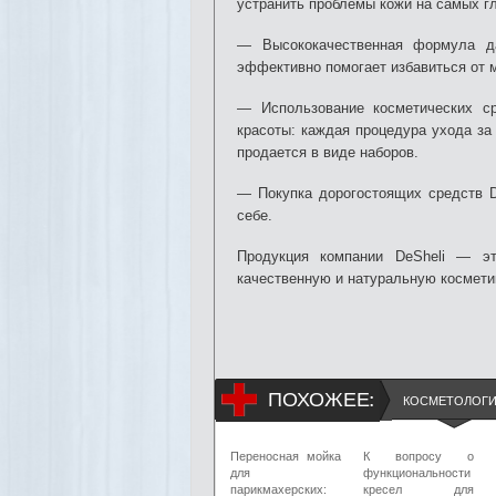
устранить проблемы кожи на самых гл
— Высококачественная формула да
эффективно помогает избавиться от 
— Использование косметических с
красоты: каждая процедура ухода за 
продается в виде наборов.
— Покупка дорогостоящих средств D
себе.
Продукция компании DeSheli — эт
качественную и натуральную космети
ПОХОЖЕЕ:
КОСМЕТОЛОГ
Переносная мойка
К вопросу о
для
функциональности
парикмахерских:
кресел для