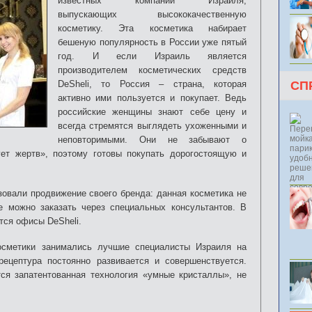
известных компаний Израиля,
выпускающих высококачественную
косметику. Эта косметика набирает
бешеную популярность в России уже пятый
год. И если Израиль является
производителем косметических средств
DeSheli, то Россия – страна, которая
СП
активно ими пользуется и покупает. Ведь
российские женщины знают себе цену и
всегда стремятся выглядеть ухоженными и
неповторимыми. Они не забывают о
ет жертв», поэтому готовы покупать дорогостоящую и
зовали продвижение своего бренда: данная косметика не
е можно заказать через специальных консультантов. В
тся офисы DeSheli.
осметики занимались лучшие специалисты Израиля на
ецептура постоянно развивается и совершенствуется.
ся запатентованная технология «умные кристаллы», не