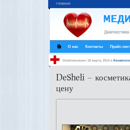
ГЛАВНАЯ
О нас
Контакты
Прайс-лис
Опубликовано
18 марта, 2014
в
Косметол
DeSheli – космети
цену