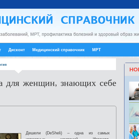
т
Дисконт
Медицинский справочник
МРТ
огия
НО
ка для женщин, знающих себе
Дешели (DeSheli) – одна из самых