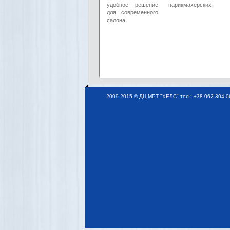
удобное решение
парикмахерских
для современного
салона
2009-2015 © ДЦ МРТ "ХЕЛС" тел.: +38 062 304-06