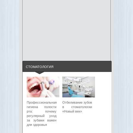
СТОМАТОЛОГИЯ
Профессиональная
Отбеливание зубов
гигиена полости
в стоматологии
рта: почему
«Новый век»
регулярный уход
за зубами важен
для здоровья