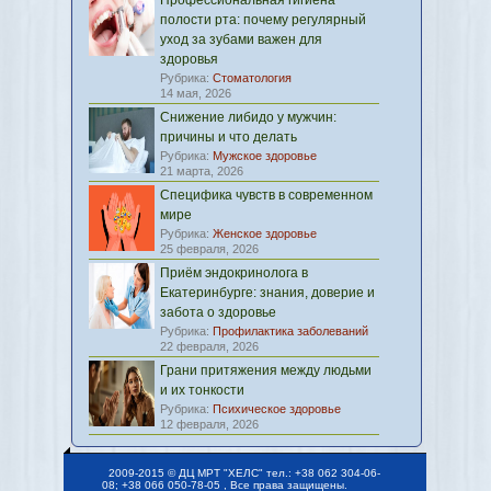
Профессиональная гигиена
полости рта: почему регулярный
уход за зубами важен для
здоровья
Рубрика:
Стоматология
14 мая, 2026
Снижение либидо у мужчин:
причины и что делать
Рубрика:
Мужское здоровье
21 марта, 2026
Специфика чувств в современном
мире
Рубрика:
Женское здоровье
25 февраля, 2026
Приём эндокринолога в
Екатеринбурге: знания, доверие и
забота о здоровье
Рубрика:
Профилактика заболеваний
22 февраля, 2026
Грани притяжения между людьми
и их тонкости
Рубрика:
Психическое здоровье
12 февраля, 2026
2009-2015 © ДЦ МРТ "ХЕЛС" тел.: +38 062 304-06-
08; +38 066 050-78-05 , Все права защищены.