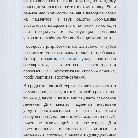
застрахован никто. Рано или поздно каждому
приходится наносить визит к стоматологу. Если
раньше необходимость лечения наводила страх
на пациентов, а звук работы бормашины
заставлял откладывать его на потом, то сегодня
все процедуры и манипуляции призваны
устранить проблему без особого дискомфорта.
Передовые разработки в области лечения зубов
позволили успешно решать любые проблемы.
Спектр
стоматологических услуг
постоянно
расширяется, клиентам предлагаются
современные и эффективные способы лечения,
профилактики и восстановления.
В предоставляемый сервис входит диагностика
заболевания, в результате которой врач ставит
точный диагноз и назначает пациенту грамотное
лечение. Для многих пациентов актуальна
услуга протезирования, то есть на месте
разрушенного/удаленного зуба создается новый,
ничем не отличающийся от настоящего. Для
восстановления используются съемные и
несъемные протезы, с учетом индивидуальных