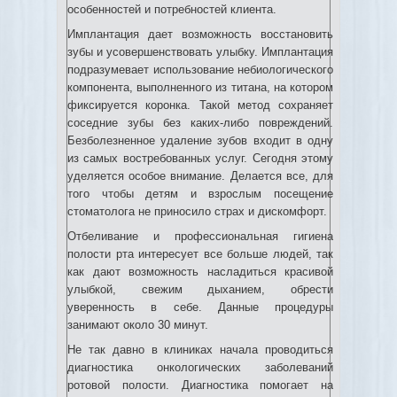
особенностей и потребностей клиента.
Имплантация дает возможность восстановить
зубы и усовершенствовать улыбку. Имплантация
подразумевает использование небиологического
компонента, выполненного из титана, на котором
фиксируется коронка. Такой метод сохраняет
соседние зубы без каких-либо повреждений.
Безболезненное удаление зубов входит в одну
из самых востребованных услуг. Сегодня этому
уделяется особое внимание. Делается все, для
того чтобы детям и взрослым посещение
стоматолога не приносило страх и дискомфорт.
Отбеливание и профессиональная гигиена
полости рта интересует все больше людей, так
как дают возможность насладиться красивой
улыбкой, свежим дыханием, обрести
уверенность в себе. Данные процедуры
занимают около 30 минут.
Не так давно в клиниках начала проводиться
диагностика онкологических заболеваний
ротовой полости. Диагностика помогает на