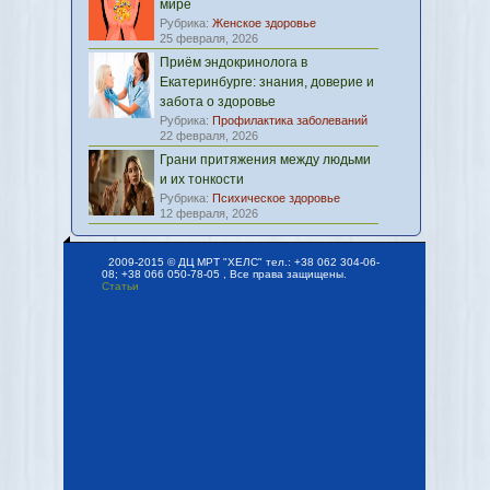
мире
Рубрика:
Женское здоровье
25 февраля, 2026
Приём эндокринолога в
Екатеринбурге: знания, доверие и
забота о здоровье
Рубрика:
Профилактика заболеваний
22 февраля, 2026
Грани притяжения между людьми
и их тонкости
Рубрика:
Психическое здоровье
12 февраля, 2026
2009-2015 © ДЦ МРТ "ХЕЛС" тел.: +38 062 304-06-
08; +38 066 050-78-05 , Все права защищены.
Статьи