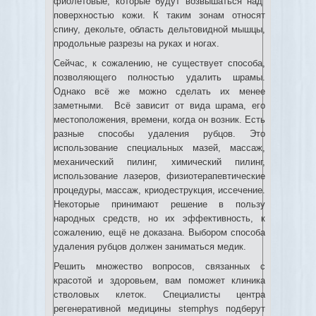
фиолетовые, которые будут возвышаться над
поверхностью кожи. К таким зонам относят
спину, декольте, область дельтовидной мышцы,
продольные разрезы на руках и ногах.
Сейчас, к сожалению, не существует способа,
позволяющего полностью удалить шрамы.
Однако всё же можно сделать их менее
заметными. Всё зависит от вида шрама, его
местоположения, времени, когда он возник. Есть
разные способы удаления рубцов. Это
использование специальных мазей, массаж,
механический пилинг, химический пилинг,
использование лазеров, физиотерапевтические
процедуры, массаж, криодеструкция, иссечение.
Некоторые принимают решение в пользу
народных средств, но их эффективность, к
сожалению, ещё не доказана. Выбором способа
удаления рубцов должен заниматься медик.
Решить множество вопросов, связанных с
красотой и здоровьем, вам поможет клиника
стволовых клеток. Специалисты центра
регенеративной медицины stemphys подберут