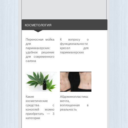
КОСМЕТОЛОГИЯ
Переносная мойка
К вопросу о
для
функциональности
парикмахерских:
кресел для
удобное решение
парикмахерских
для современного
салона
Какие
Абдоминопластика:
косметические
мечта,
средства с
воплощенная в
коноплей можно
реальность
приобретать — 3
категории