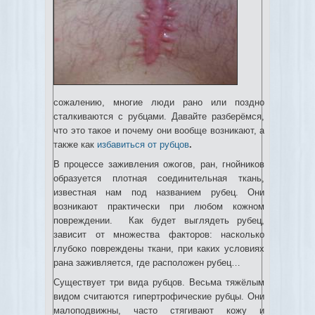
сожалению, многие люди рано или поздно
сталкиваются с рубцами. Давайте разберёмся,
что это такое и почему они вообще возникают, а
также как
избавиться от рубцов
.
В процессе заживления ожогов, ран, гнойников
образуется плотная соединительная ткань,
известная нам под названием рубец. Они
возникают практически при любом кожном
повреждении. Как будет выглядеть рубец,
зависит от множества факторов: насколько
глубоко повреждены ткани, при каких условиях
рана заживляется, где расположен рубец…
Существует три вида рубцов. Весьма тяжёлым
видом считаются гипертрофические рубцы. Они
малоподвижны, часто стягивают кожу и