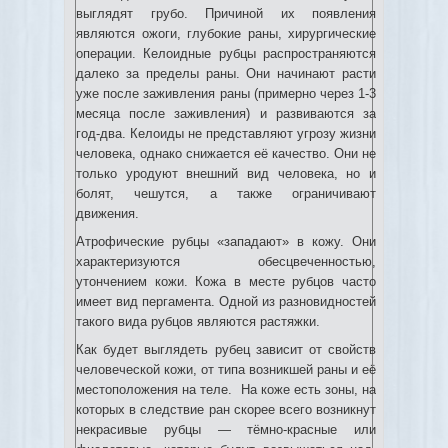
выглядят грубо. Причиной их появления
являются ожоги, глубокие раны, хирургические
операции. Келоидные рубцы распространяются
далеко за пределы раны. Они начинают расти
уже после заживления раны (примерно через 1-3
месяца после заживления) и развиваются за
год-два. Келоиды не представляют угрозу жизни
человека, однако снижается её качество. Они не
только уродуют внешний вид человека, но и
болят, чешутся, а также ограничивают
движения.
Атрофические рубцы «западают» в кожу. Они
характеризуются обесцвеченностью,
утончением кожи. Кожа в месте рубцов часто
имеет вид пергамента. Одной из разновидностей
такого вида рубцов являются растяжки.
Как будет выглядеть рубец зависит от свойств
человеческой кожи, от типа возникшей раны и её
местоположения на теле. На коже есть зоны, на
которых в следствие ран скорее всего возникнут
некрасивые рубцы — тёмно-красные или