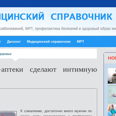
т
Дисконт
Медицинский справочник
МРТ
доровье
НО
-аптеки сделают интимную
К сожалению, достаточно много мужчин по