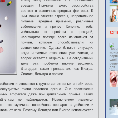
всему миру сталкиваются с проблемами
эрекции. Причины такого расстройства
состоят в различных вредных факторах. К
ним можно отнести стрессы, неправильное
питание, вредные привычки, различные
заболевания и прочее.
Конечно, чтобы
избавиться от проблем с эрекцией,
СП
необходимо прежде всего избавиться от
причин, которые способствовали их
возникновению. Однако бывают ситуации,
когда интимные отношения уже близко, а
вопрос остается открытым. На сегодняшний
день эта проблема вполне решаема,
благодаря таким препаратам, как Виагра,
Сиалис, Левитра и прочие.
ействия и относятся к группе селективных ингибиторов.
сосудистые ткани полового органа. Они практически
чных эффектов даже при длительном приеме. Таким
блеткам не наблюдается. Исключением является
ает, что мужчина, попробовав препарат в действии и
ывать от него. Поэтому Левитра или Виагра используется