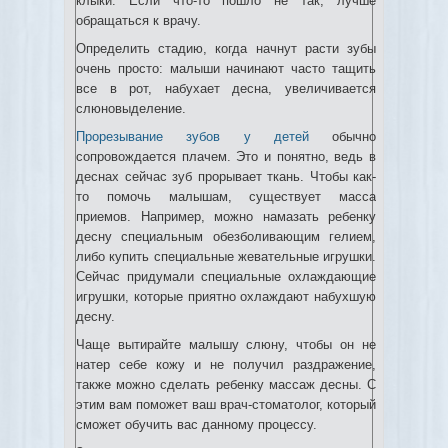
клыки. Если что-то пошло не так, лучше
обращаться к врачу.
Определить стадию, когда начнут расти зубы
очень просто: малыши начинают часто тащить
все в рот, набухает десна, увеличивается
слюновыделение.
Прорезывание зубов у детей
обычно
сопровождается плачем. Это и понятно, ведь в
деснах сейчас зуб прорывает ткань. Чтобы как-
то помочь малышам, существует масса
приемов. Например, можно намазать ребенку
десну специальным обезболивающим гелием,
либо купить специальные жевательные игрушки.
Сейчас придумали специальные охлаждающие
игрушки, которые приятно охлаждают набухшую
десну.
Чаще вытирайте малышу слюну, чтобы он не
натер себе кожу и не получил раздражение,
также можно сделать ребенку массаж десны. С
этим вам поможет ваш врач-стоматолог, который
сможет обучить вас данному процессу.