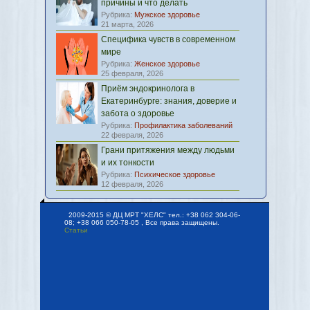
причины и что делать
Рубрика:
Мужское здоровье
21 марта, 2026
Специфика чувств в современном
мире
Рубрика:
Женское здоровье
25 февраля, 2026
Приём эндокринолога в
Екатеринбурге: знания, доверие и
забота о здоровье
Рубрика:
Профилактика заболеваний
22 февраля, 2026
Грани притяжения между людьми
и их тонкости
Рубрика:
Психическое здоровье
12 февраля, 2026
2009-2015 © ДЦ МРТ "ХЕЛС" тел.: +38 062 304-06-
08; +38 066 050-78-05 , Все права защищены.
Статьи