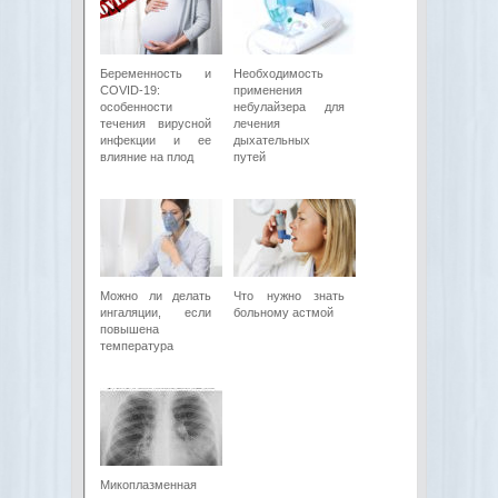
Беременность и
Необходимость
COVID-19:
применения
особенности
небулайзера для
течения вирусной
лечения
инфекции и ее
дыхательных
влияние на плод
путей
Можно ли делать
Что нужно знать
ингаляции, если
больному астмой
повышена
температура
Микоплазменная