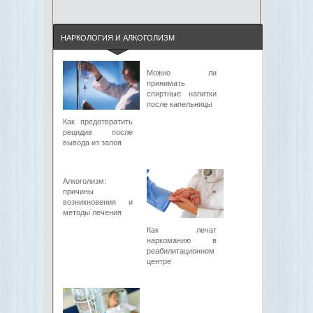
НАРКОЛОГИЯ И АЛКОГОЛИЗМ
Можно ли
принимать
спиртные напитки
после капельницы
Как предотвратить
рецидив после
вывода из запоя
Алкоголизм:
причины
возникновения и
методы лечения
Как лечат
наркоманию в
реабилитационном
центре