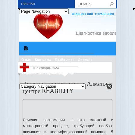
ГЛАВНАЯ
О нас
Контакты
Прайс-лист
Дисконт
11 октября, 2023
Медицинский справочник
МРТ
Лечение наркомании в Алматы в
центре REABILITY
Лечение наркомании — это сложный и
многогранный процесс, требующий особого
внимания и квалифицированной помощи. В