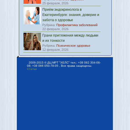
25 февраля, 2026
Приём эндокринолога в
Екатеринбурге: знания, доверие и
забота о здоровье
Рубрика:
Профилактика заболеваний
22 февраля, 2026
Грани притяжения между людьми
и их тонкости
Рубрика:
Психическое здоровье
12 февраля, 2026
2009-2015 © ДЦ МРТ "ХЕЛС" тел.: +38 062 304-06-
08; +38 066 050-78-05 , Все права защищены.
Статьи