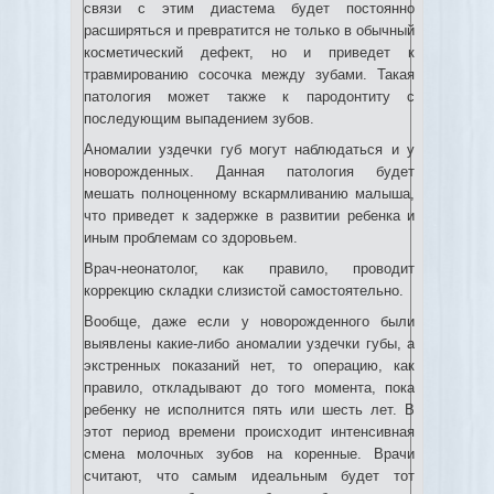
связи с этим диастема будет постоянно
расширяться и превратится не только в обычный
косметический дефект, но и приведет к
травмированию сосочка между зубами. Такая
патология может также к пародонтиту с
последующим выпадением зубов.
Аномалии уздечки губ могут наблюдаться и у
новорожденных. Данная патология будет
мешать полноценному вскармливанию малыша,
что приведет к задержке в развитии ребенка и
иным проблемам со здоровьем.
Врач-неонатолог, как правило, проводит
коррекцию складки слизистой самостоятельно.
Вообще, даже если у новорожденного были
выявлены какие-либо аномалии уздечки губы, а
экстренных показаний нет, то операцию, как
правило, откладывают до того момента, пока
ребенку не исполнится пять или шесть лет. В
этот период времени происходит интенсивная
смена молочных зубов на коренные. Врачи
считают, что самым идеальным будет тот