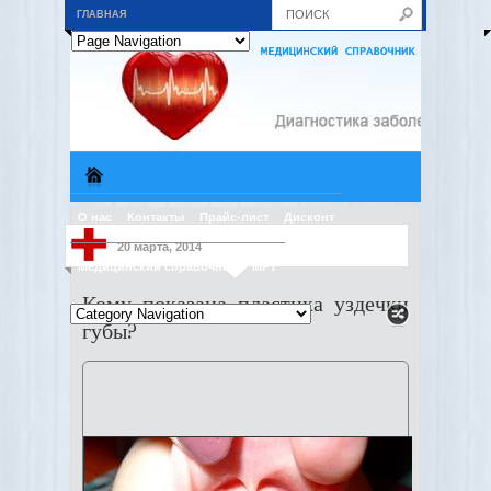
ГЛАВНАЯ
О нас
Контакты
Прайс-лист
Дисконт
20 марта, 2014
Медицинский справочник
МРТ
Кому показана пластика уздечки
губы?