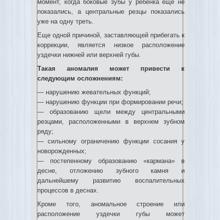
момент, когда боковые зубы у ребенка еще не
показались, а центральные резцы показались
уже на одну треть.
Еще одной причиной, заставляющей прибегать к
коррекции, является низкое расположение
уздечки нижней или верхней губы.
Такая аномалия может привести к
следующим осложнениям:
— нарушению жевательных функций;
— нарушению функции при формировании речи;
— образованию щели между центральными
резцами, расположенными в верхнем зубном
ряду;
— сильному ограничению функции сосания у
новорожденных;
— постепенному образованию «кармана» в
десне, отложению зубного камня и
дальнейшему развитию воспалительных
процессов в деснах.
Кроме того, аномальное строение или
расположение уздечки губы может