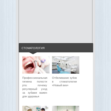
СТОМАТОЛОГИЯ
Профессиональная
Отбеливание зубов
гигиена полости
в стоматологии
рта: почему
«Новый век»
регулярный уход
за зубами важен
для здоровья