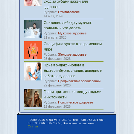
уход за зубами важен для
здоровья
Рубрика:
Стоматология
14 мая, 2026
Снижение либидо у мужчин:
причины и что делать
Рубрика:
Мужское здоровье
21 марта, 2026
Специфика чувств в современном
мире
Рубрика:
Женское здоровье
25 февраля, 2026
Приём эндокринолога в
Екатеринбурге: знания, доверие и
забота о здоровье
Рубрика:
Профилактика заболеваний
22 февраля, 2026
Грани притяжения между людьми
и их тонкости
Рубрика:
Психическое здоровье
12 февраля, 2026
2009-2015 © ДЦ МРТ "ХЕЛС" тел.: +38 062 304-06-
08; +38 066 050-78-05 , Все права защищены.
Статьи