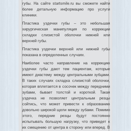
губы. На сайте startsmile.ru вы сможете найти
более детальную информацию про услуги
клиники.
Пластика уздечки губы – это небольшая
хирургическая манипуляция по коррекции
складки слизистой оболочки нижней или
верхней губы.
Пластика уздечки верхней или нижней губы
показана в определенных случаях.
Наиболее часто направление на коррекцию
уздечки губы дают тем пациентам, которые
имеют диастему между центральными зубцами.
В таких случаях складка слизистой оболочки,
которая вплетается в сосочек между передними
зубами, бывает толстой и короткой. Такая
уздечка не позволяет центральным резцы
сойтись, что может привести к образованию
довольно широкой щели между зубами. Помимо
этого, передние резцы будут постоянно
испытывать большую нагрузку, что приведет к
их смещению от центра в сторону или вперед. В