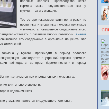
половых железах. Производство этого
гормона может осуществляться как у
мужчин, так и у женщин.
Тестостерон оказывает влияние на развитие
первичных и вторичных половых признаков
у мужчин, а повышенное содержание этого
СП
свидетельствовать о развитии многих патологий.
Анализ
овышенное его содержание в организме пациента, что
ых отклонений.
о гормона у мужчин происходит в период полового
концентрация наблюдается в утренний отрезок времени.
нщин наблюдается во время беременности и в период
обычно назначается при определенных показаниях:
чение длительного времени;
тера в надпочечниках.
нию у мужчин являются следующие отклонения: