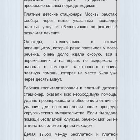
профессиональном подходе медиков.
Платные детские стационары Москвы работаю
сообща через выше указанный провайдер
платных услуг и обеспечивают эффективный
результат лечения.
Однажды, столкнувшись с острым
аппендицитом, который резко проявился у моего
ребенка, очень долго ждала скорую, вся в
переживаниях и на нервах не выдержала и
вызвала с помощью электронного сервиса
платную помощь, которая на месте была уже
через десять минут.
Ребенка госпитализировали в платный детский
стационар, оказали всю необходимую помощь,
удачно прооперировали и обеспечили отличные
условия для восстановления после процедур
хирургического вмешательства. Если бы ждала
помощи бесплатной службы, ребенок мог бы не
отделаться элементарным исходом.
Делая выбор между бесплатной и платной