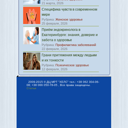
21 марта, 2026
Специфика чувств в современном
мире
Рубрика:
Женское здоровье
25 февраля, 2026
Приём эндокринолога в
Екатеринбурге: знания, доверие и
забота о здоровье
Рубрика:
Профилактика заболеваний
22 февраля, 2026
Грани притяжения между людьми
и их тонкости
Рубрика:
Психическое здоровье
12 февраля, 2026
2009-2015 © ДЦ МРТ "ХЕЛС" тел.: +38 062 304-06-
08; +38 066 050-78-05 , Все права защищены.
Статьи