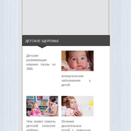
ДЕТСКОЕ ЗДОРОВЬЕ
Детские
развивающие
коврики пазлы из
ЭВА
Аллергические
заболевания у
детей
Чем может помочь
Лечения
детский психолог
дыхательных
ребёнку
путей с помощью