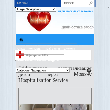
ГЛАВНАЯ
О нас
Контакты
Прайс-лист
Дисконт
6 февраля, 2015
Медицинский справочник
МРТ
Эффективная госпитализация
детей через Moscow
Hospitalization Service