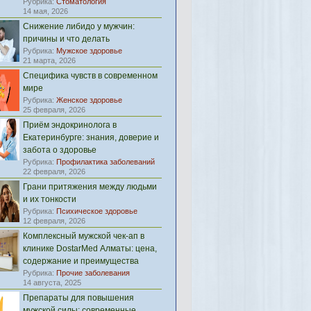
Рубрика:
Стоматология
14 мая, 2026
Снижение либидо у мужчин:
причины и что делать
Рубрика:
Мужское здоровье
21 марта, 2026
Специфика чувств в современном
мире
Рубрика:
Женское здоровье
25 февраля, 2026
Приём эндокринолога в
Екатеринбурге: знания, доверие и
забота о здоровье
Рубрика:
Профилактика заболеваний
22 февраля, 2026
Грани притяжения между людьми
и их тонкости
Рубрика:
Психическое здоровье
12 февраля, 2026
Комплексный мужской чек-ап в
клинике DostarMed Алматы: цена,
содержание и преимущества
Рубрика:
Прочие заболевания
14 августа, 2025
Препараты для повышения
мужской силы: современные