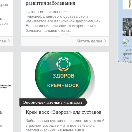
развития заболевания
торые
Патология в изменении
.
плюснефалангового сустава стопы
емы,
называется его вальгусной деформацией.
свои
Ее появление приводит к искривлению
больших пальцев стопы....
лее
Читать далее
Опорно-двигательный аппарат
а
Крем-воск «Здоров» для суставов
Заболевания суставов появляется у людей
го
в разном возрасте – это все связано с
патологическими изменениями в