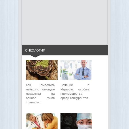
ОНКОЛОГИЯ
Как вылечить
Лечение в
лейкоз с помощью
Израиле: особые
лекарства на
преимущества
основе гриба
среди конкурентов
Траметес