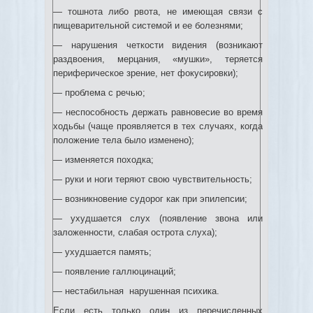
— тошнота либо рвота, не имеющая связи с
пищеварительной системой и ее болезнями;
— нарушения четкости видения (возникают
раздвоения, мерцания, «мушки», теряется
периферическое зрение, нет фокусировки);
— проблема с речью;
— неспособность держать равновесие во время
ходьбы (чаще проявляется в тех случаях, когда
положение тела было изменено);
— изменяется походка;
— руки и ноги теряют свою чувствительность;
— возникновение судорог как при эпилепсии;
— ухудшается слух (появление звона или
заложенности, слабая острота слуха);
— ухудшается память;
— появление галлюцинаций;
— нестабильная нарушенная психика.
Если есть только один из перечисленных