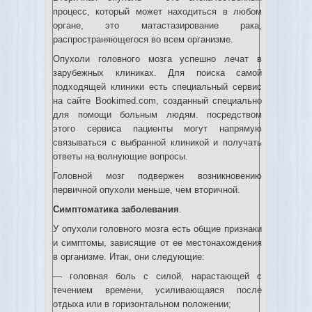
процесс, который может находиться в любом
органе, это матастазирование рака,
распространяющегося во всем организме.
Опухоли головного мозга успешно лечат в
зарубежных клиниках. Для поиска самой
подходящей клиники есть специальный сервис
на сайте Bookimed.com, созданный специально
для помощи больным людям. посредством
этого сервиса пациенты могут напрямую
связываться с выбранной клиникой и получать
ответы на волнующие вопросы.
Головной мозг подвержен возникновению
первичной опухоли меньше, чем вторичной.
Симптоматика заболевания
.
У опухоли головного мозга есть общие признаки
и симптомы, зависящие от ее местонахождения
в организме. Итак, они следующие:
— головная боль с силой, нарастающей с
течением времени, усиливающаяся после
отдыха или в горизонтальном положении;