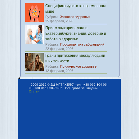
Специфика чувств в современном
мире
Рубрика:
Женское здоровье
25 февраля, 2026
Приём эндокринолога в
Екатеринбурге: знания, доверие и
забота о здоровье
Рубрика:
Профилактика заболеваний
22 февраля, 2026
Грани притяжения между людьми
и их тонкости
Рубрика:
Психическое здоровье
12 февраля, 2026
2009-2015 © ДЦ МРТ "ХЕЛС" тел.: +38 062 304-06-
08; +38 066 050-78-05 , Все права защищены.
Статьи