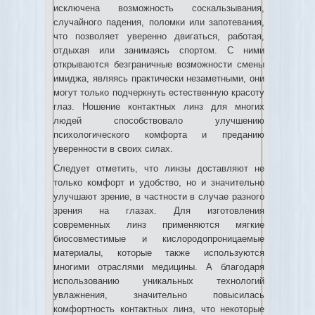
исключена возможность соскальзывания,
случайного падения, поломки или запотевания,
что позволяет уверенно двигаться, работая,
отдыхая или занимаясь спортом. С ними
открываются безграничные возможности смены
имиджа, являясь практически незаметными, они
могут только подчеркнуть естественную красоту
глаз. Ношение контактных линз для многих
людей способствовало улучшению
психологического комфорта и преданию
уверенности в своих силах.
Следует отметить, что линзы доставляют не
только комфорт и удобство, но и значительно
улучшают зрение, в частности в случае разного
зрения на глазах. Для изготовления
современных линз применяются мягкие
биосовместимые и кислородопроницаемые
материалы, которые также используются
многими отраслями медицины. А благодаря
использованию уникальных технологий
увлажнения, значительно повысилась
комфортность контактных линз, что некоторые